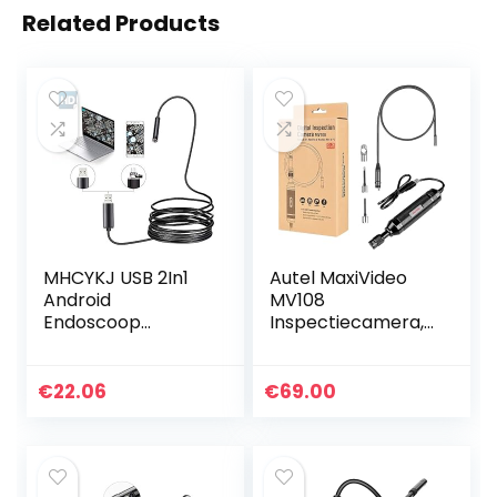
Related Products
MHCYKJ USB 2In1
Autel MaxiVideo
Android
MV108
Endoscoop
Inspectiecamera,
Camera Zachte
Video Scope voor
Kabel Waterdichte
Autel
Inspectie 5.5Mm
MX808/MK808BT/
€
22.06
€
69.00
Snake Camera
DS808K/MP808BT
480P Micro Usb
/MK808TS
Endoscoop…
Pro/MP808TS Pro…