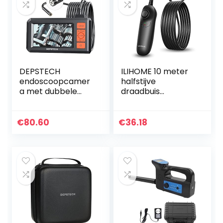
DEPSTECH
ILIHOME 10 meter
endoscoopcamer
halfstijve
a met dubbele
draadbuis
lens,
endoscoopcamer
inspectiecamera
a 1200p HD
met licht, 7
endoscoop
€
80.60
€
36.18
instelbare leds,
mobiele telefoon
4,3“-HD-
inspectiecamera,
beeldscherm,
halflange…
1080p…