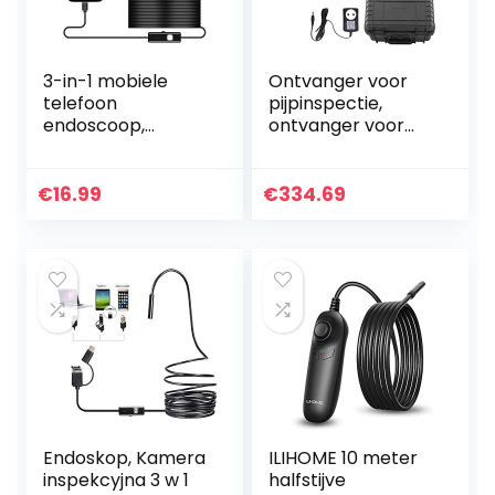
3-in-1 mobiele
Ontvanger voor
telefoon
pijpinspectie,
endoscoop,
ontvanger voor
endoscoopcamer
inspectiecamera’s
a met 2 m
Bespaar tijd 512 Hz
slang/kabel en led,
100-240 V Hoge
€
16.99
€
334.69
megapixel
gevoeligheid voor…
inspectiecamera,
IP67…
Endoskop, Kamera
ILIHOME 10 meter
inspekcyjna 3 w 1
halfstijve