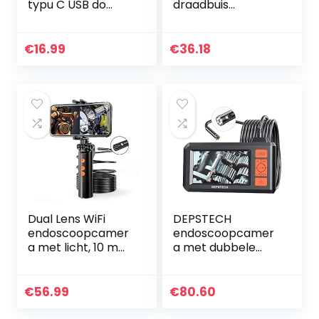
typu C USB do
draadbuis
przemysłowych
endoscoopcamer
kamer HD,
a 1200p HD
endoskopowych,
endoscoop
€
16.99
€
36.18
wodoszczelna
mobiele telefoon
Kamera
inspectiecamera,
inspekcyjna
halflange…
Dual Lens WiFi
DEPSTECH
endoscoopcamer
endoscoopcamer
a met licht, 10 m
a met dubbele
mobiele telefoon
lens,
endoscoop
inspectiecamera
inspectiecamera
met licht, 7
€
56.99
€
80.60
5,5 mm 1080p HD
instelbare leds,
buiscamera…
4,3“-HD-