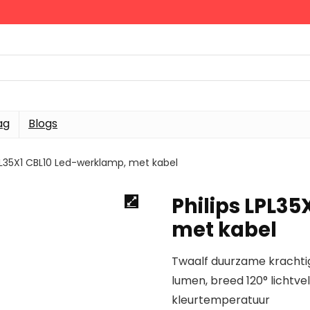
ag
Blogs
LPL35X1 CBL10 Led-werklamp, met kabel
Philips LPL3
met kabel
Twaalf duurzame krachti
lumen, breed 120° lichtvel
kleurtemperatuur