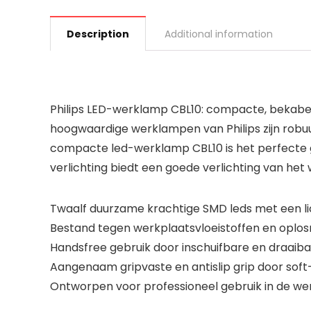
Description
Additional information
Philips LED-werklamp CBL10: compacte, bekabeld
hoogwaardige werklampen van Philips zijn robuu
compacte led-werklamp CBL10 is het perfecte 
verlichting biedt een goede verlichting van he
Twaalf duurzame krachtige SMD leds met een lic
Bestand tegen werkplaatsvloeistoffen en oplosm
Handsfree gebruik door inschuifbare en draaibar
Aangenaam gripvaste en antislip grip door soft
Ontworpen voor professioneel gebruik in de we