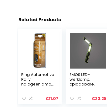
Related Products
Ring Automotive
EMOS LED-
Rally
werklamp,
halogeenlamp
oplaadbare
RW492, 12°V,
werkplaatslamp
130°W, H3 Pk22S
met powerbank,
haak en 4x
€
11.07
€
20.28
magneet, 670