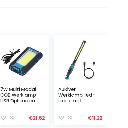
7W Multi Modal
AuRiver
COB Werklamp
Werklamp, led-
USB Oplaadbaar
accu met
Magnetisch
magneet,
Mechanisch
opvouwbare
Licht COB
werklamp, led-
€
21.62
€
11.22
Inspectielamp
werkplaatslamp