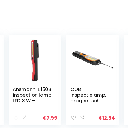
Ansmann IL 150B
COB-
inspection lamp
inspectielamp,
LED 3 W –
magnetisch
Ansmann IL 150B,
ontwerp Hoge
LED, 3 W, 250 lx,
helderheid
Black,Red,
100.000 uur
€
7.99
€
12.54
Acrylonitrile
oplaadbare