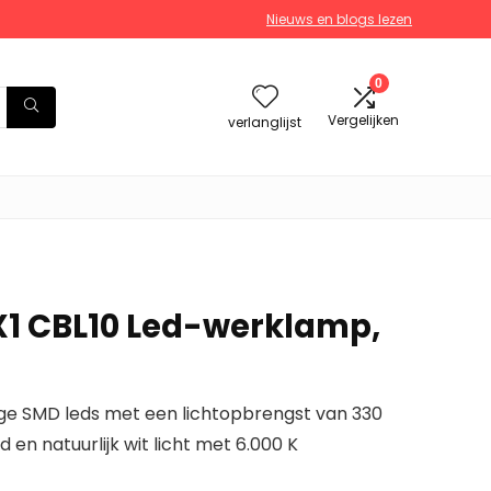
Nieuws en blogs lezen
0
Vergelijken
verlanglijst
5X1 CBL10 Led-werklamp,
ge SMD leds met een lichtopbrengst van 330
d en natuurlijk wit licht met 6.000 K