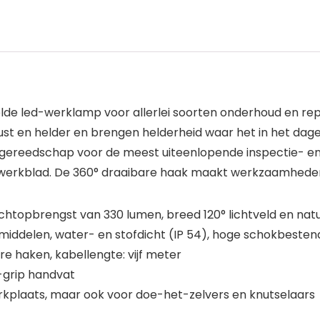
e led-werklamp voor allerlei soorten onderhoud en repar
st en helder en brengen helderheid waar het in het dagel
gereedschap voor de meest uiteenlopende inspectie- en
t werkblad. De 360° draaibare haak maakt werkzaamheden m
htopbrengst van 330 lumen, breed 120° lichtveld en natuu
iddelen, water- en stofdicht (IP 54), hoge schokbestend
e haken, kabellengte: vijf meter
-grip handvat
rkplaats, maar ook voor doe-het-zelvers en knutselaars