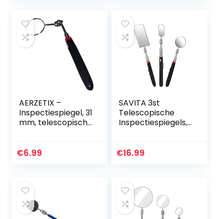
nte…
lens
handgereedschap
(Pentype…
AERZETIX –
SAVITA 3st
Inspectiespiegel, 31
Telescopische
mm, telescopisch,
Inspectiespiegels,
voor monteurs,
Intrekbaar
auto, motorfiets
Inspectiespiegel
Set Observatietool
€
6.99
€
16.99
voor Het
Inspecteren van…