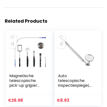
Related Products
Magnetische
Auto
telescopische
telescopische
pick-up grijper
inspectiespiegel,
gereedschapsset
ronde
inclusief 15 lbs/1,5
inspectiespiegel,
lbs met LED-
verlengde
€
26.98
€
8.93
licht/ronde/vierka
detectie ronde