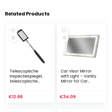
Related Products
Telescopische
Car Visor Mirror
inspectiespiegel,
with Light – Vanity
telescopische
Mirror for Car
spiegel
Visor – Buit-in
rechthoekige
Battery LED
uitschuifbare
Lighted Cosmetic
€
12.66
€
34.09
inspectie wartel
Mirror for Car
verlengen
Visor…
gereedschap…