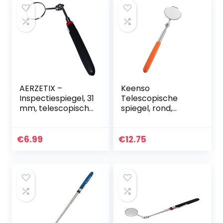
AERZETIX –
Keenso
Inspectiespiegel, 31
Telescopische
mm, telescopisch,
spiegel, rond,
voor monteurs,
uittrekbaar
auto, motorfiets
telescopisch
spiegelgereedsch
€
6.99
€
12.75
ap, telescopische
spiegelhandgeree
dschap…