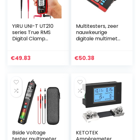
YIRU UNI-T UT210
Multitesters, zeer
series True RMS
nauwkeurige
Digital Clamp
digitale multimeter
Meter AC/DC
voor het meten
Voltage Tester
van elektronische
with ohm,
componenten
€
49.83
€
50.38
Capacitance
Measurement…
Bside Voltage
KETOTEK
tester multimeter
Ampèremeter