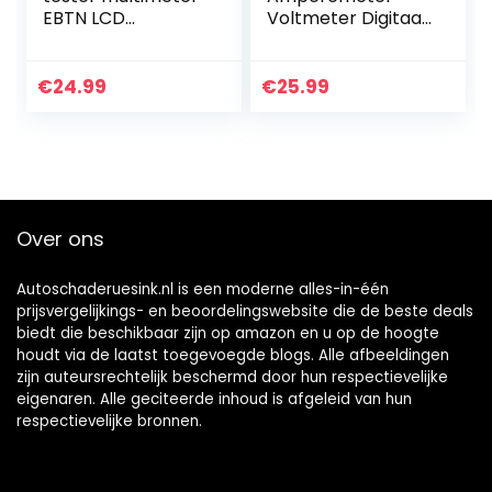
EBTN LCD
Voltmeter Digitaal
contactloze
DC 6.5V~100V met
wisselspanningsde
100A shunt Volt
tector met
Amp Watt KWh
€
24.99
€
25.99
instelbare
Paneelmeter
gevoeligheid, led-
Multimeter
zaklamp…
Stroom…
Over ons
Autoschaderuesink.nl is een moderne alles-in-één
prijsvergelijkings- en beoordelingswebsite die de beste deals
biedt die beschikbaar zijn op amazon en u op de hoogte
houdt via de laatst toegevoegde blogs. Alle afbeeldingen
zijn auteursrechtelijk beschermd door hun respectievelijke
eigenaren. Alle geciteerde inhoud is afgeleid van hun
respectievelijke bronnen.