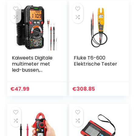
Kaiweets Digitale
Fluke T6-600
multimeter met
Elektrische Tester
led-bussen,
stroommeter CAT
III 1000 V, CAT IV
600 V True RMS
€
47.99
€
308.85
Auto-Range 6000
teller…