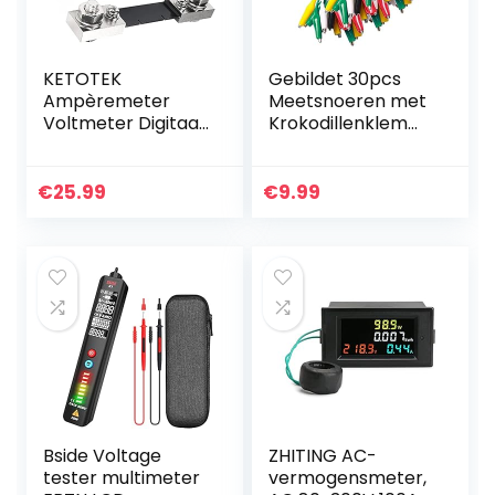
KETOTEK
Gebildet 30pcs
Ampèremeter
Meetsnoeren met
Voltmeter Digitaal
Krokodillenklemm
DC 6.5V~100V met
en set Geïsoleerde
100A shunt Volt
Testkabel
Amp Watt KWh
Dubbelzijdige
€
25.99
€
9.99
Paneelmeter
Klemmen(50cm)
Multimeter
Stroom…
Bside Voltage
ZHITING AC-
tester multimeter
vermogensmeter,