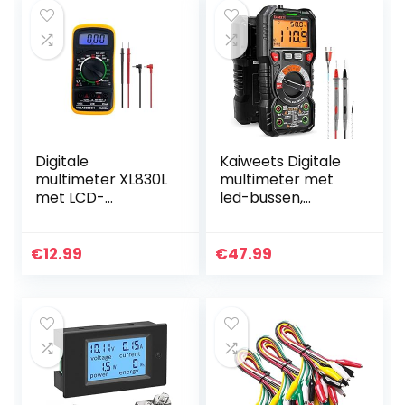
Digitale
Kaiweets Digitale
multimeter XL830L
multimeter met
met LCD-
led-bussen,
achtergrondverlic
stroommeter CAT
hting,
III 1000 V, CAT IV
meetinstrument
600 V True RMS
€
12.99
€
47.99
voor stroom,
Auto-Range 6000
AC/DC-spanning,
teller…
weerstand…