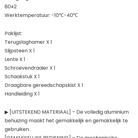
80±2
Werktemperatuur: -10℃-40℃
Paklijst:
Terugslaghamer X 1
Slijpsteen X 1
Lente X 1
Schroevendraaier X 1
Schaakstuk X 1
Draagbare gereedschapskist X 1
Handleiding X 1
▶ [UITSTEKEND MATERIAAL] – De volledig aluminium
behuizing maakt het gemakkelijk en gemakkelijk te
gebruiken.
[GEMAKKELIJKE BEDIENING] – De mechanische