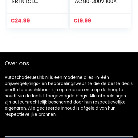
EBTN LCD
AC 80-300V 100A
contactloze
Spanningsstroom
wisselspanningsde
LCD-
tector met
kleurenscherm,
€
24.99
€
19.99
instelbare
multimeter Volt-
gevoeligheid, led-
ampèremeter
zaklamp…
met…
Over ons
Autoschaderuesink.nl is een moderne alles-in-één
prijsvergelijkings- en beoordelingswebsite die de beste deals
biedt die beschikbaar zijn op amazon en u op de hoogte
houdt via de laatst toegevoegde blogs. Alle afbeeldingen
zijn auteursrechtelijk beschermd door hun respectievelijke
eigenaren. Alle geciteerde inhoud is afgeleid van hun
respectievelijke bronnen.