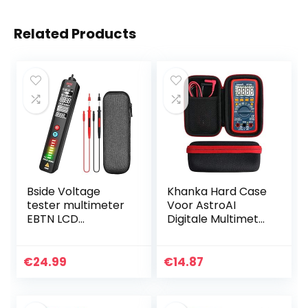
Related Products
Bside Voltage
Khanka Hard Case
tester multimeter
Voor AstroAI
EBTN LCD
Digitale Multimeter
contactloze
TRMS 4000 Telt
wisselspanningsde
Volt Meter
tector met
Handleiding en
€
24.99
€
14.87
instelbare
Auto Variërende
gevoeligheid, led-
Maatregelen…
zaklamp…