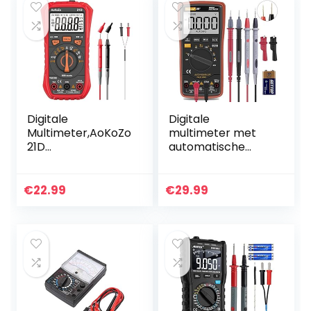
Digitale
Digitale
Multimeter,AoKoZo
multimeter met
21D
automatische
Multitesters,6000
bereikkeuze –
telt,TRMS
verlichte teller
multitester
€
22.99
€
29.99
voltage tester
automatisch
omschakelende…