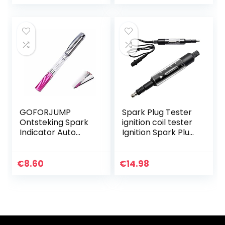
Spark Tester voor
Test Tool…
12 V…
GOFORJUMP
Spark Plug Tester
Ontsteking Spark
ignition coil tester
Indicator Auto
Ignition Spark Plug
Test Tester
Tester Adjustable
Bougies Draad
Spark Plug Coil
Spoelen
Detector Autos
€
8.60
€
14.98
Diagnostisch Tool
Ignition…