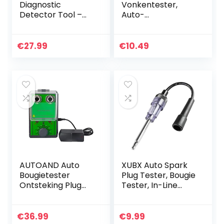
Diagnostic
Vonkentester,
Detector Tool –
Auto-
Motor Coil Ignition
ontstekingstester
System Tester
Vonkendetectiepe
Spark Plug Coil
n
€
27.99
€
10.49
Engine Diagnostic
Hoogspanningska
Test Tool…
beltester
AUTOAND Auto
XUBX Auto Spark
Bougietester
Plug Tester, Bougie
Ontsteking Plug
Tester, In-Line
Analyzer Tool met
Spark Plug Engine
Verstelbare Dual
Ontsteking Tester,
Hole Socket, 220 V
Autos Diagnostic
€
36.99
€
9.99