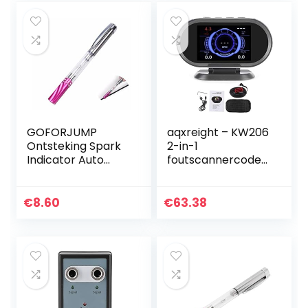
motorcodelezer
met…
GOFORJUMP
aqxreight – KW206
Ontsteking Spark
2-in-1
Indicator Auto
foutscannercodesl
Test Tester
ezer Head-up
Bougies Draad
display
Spoelen
Ondersteuning 5
€
8.60
€
63.38
Diagnostisch Tool
belangrijke
protocollen
Diagnostisch…