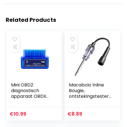
Related Products
Mini OBD2
Macabolo Inline
diagnostisch
Bougie,
apparaat OBDII
ontstekingstester,
Bluetooth-
autodiagnostisch
adapter
hulpmiddel voor
diagnostisch
auto, gazonmaaier,
€
10.99
€
8.89
apparaat auto
interne motor
tool diagnostische