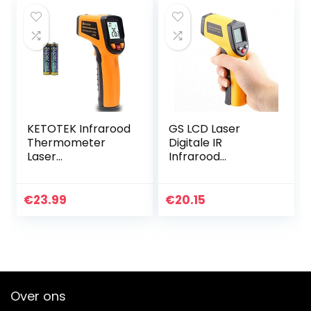
Digitale…
KETOTEK Infrarood
GS LCD Laser
Thermometer
Digitale IR
Laser
Infrarood
Thermometer Gun
Thermometer
Non Contact Food
Handheld
IR Thermometers
Temperatuur
€
23.99
€
20.15
-50~600℃
Meter Pistool -50 ~
(-58~1112℉) Koken
380 ° C
Pizza…
Contactloze
Thermometer
Over ons