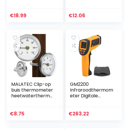
550℃),
verwarmingsbuis,
Contactloos
Ø 63 mm, 0-120
Llasertemperatuur
graden,
€
18.99
€
12.06
pistool met lcd-
buistthermometer
scherm,
,
Temperatuurmeet
verwarmingsther
pistool…
mometer,
verwarming…
MALATEC Clip-op
GM2200
buis thermometer
Infraroodthermom
heetwaterthermo
eter Digitale
meter bimetaal
Thermometer
temperatuurweer
Contactloze
gave en veer 8122
Infraroodthermom
€
8.75
€
263.22
eter Industriële
Draagbare