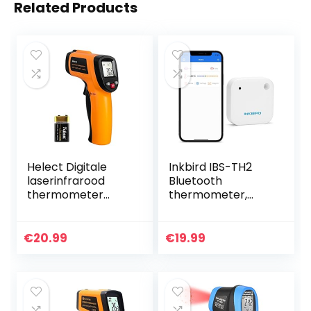
Related Products
Helect Digitale
Inkbird IBS-TH2
laserinfrarood
Bluetooth
thermometer
thermometer,
pyrometer (-50 °C
regenbestendige
tot 550 °C) met
slimme
LCD-verlichting
temperatuursenso
€
20.99
€
19.99
r met
gegevensexport,
alarm, grafiek…