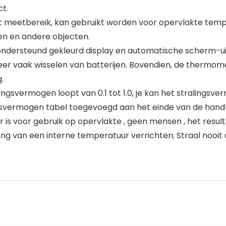
t.
eetbereik, kan gebruikt worden voor opervlakte temper
fen en andere objecten.
ndersteund gekleurd display en automatische scherm-uit 
er vaak wisselen van batterijen. Bovendien, de thermome
.
svermogen loopt van 0.1 tot 1.0, je kan het stralingsv
svermogen tabel toegevoegd aan het einde van de handle
oor gebruik op opervlakte , geen mensen , het resultaat
g van een interne temperatuur verrichten; Straal nooit 