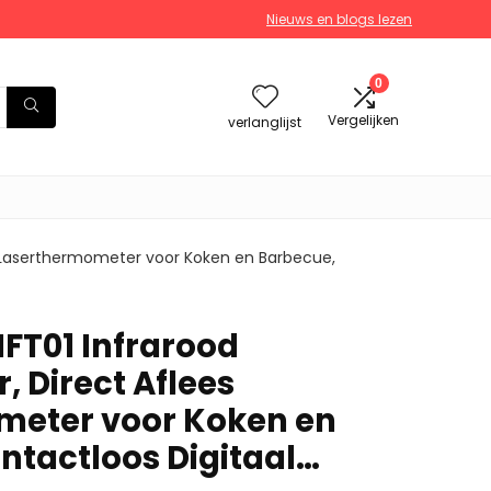
Nieuws en blogs lezen
0
Vergelijken
verlanglijst
s Laserthermometer voor Koken en Barbecue,
IFT01 Infrarood
 Direct Aflees
meter voor Koken en
ntactloos Digitaal…