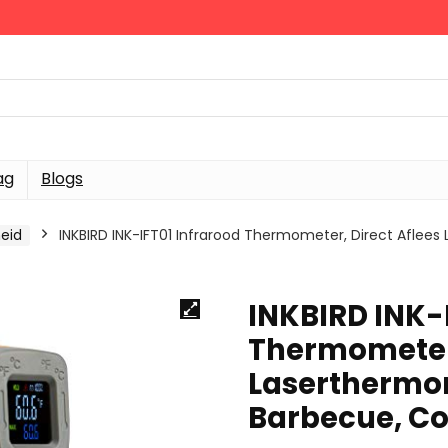
ag
Blogs
eid
INKBIRD INK-IFT01 Infrarood Thermometer, Direct Aflee
INKBIRD INK-
Thermometer,
Laserthermo
Barbecue, Co