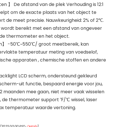
n 】 De afstand van de plek Verhouding is 12:1
elpt om de exacte plaats van het object te
rt de meet precisie. Nauwkeurigheid: 2% of 2℃.
 wordt bereikt met een afstand van ongeveer
 de thermometer en het object.
n】 -50℃~550℃/ groot meetbereik, kan
ervlakte temperatuur meting van voedselof,
trische apparaten , chemische stoffen en andere
acklight LCD scherm, ondersteund gekleurd
scherm-uit functie, bespaard energie voor jou,
 12 maanden mee gaan, niet meer vaak wisselen
n, de thermometer support ℉/℃ wissel, laser
max temperatuur waarde vertoning.
4/2023 00:00 PST-
Details
)