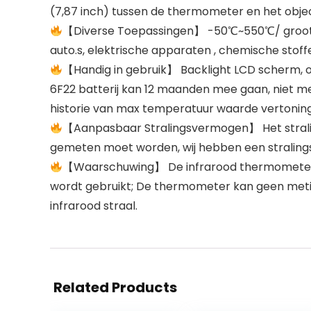
(7,87 inch) tussen de thermometer en het objec
【Diverse Toepassingen】 -50℃~550℃/ groot m
auto.s, elektrische apparaten , chemische stof
【Handig in gebruik】 Backlight LCD scherm, o
6F22 batterij kan 12 maanden mee gaan, niet me
historie van max temperatuur waarde vertoning
【Aanpasbaar Stralingsvermogen】 Het straling
gemeten moet worden, wij hebben een straling
【Waarschuwing】 De infrarood thermometer is v
wordt gebruikt; De thermometer kan geen metin
infrarood straal.
Related Products