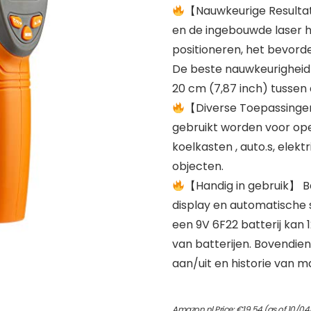
【Nauwkeurige Resultate
en de ingebouwde laser h
positioneren, het bevorde
De beste nauwkeurigheid
20 cm (7,87 inch) tussen
【Diverse Toepassinge
gebruikt worden voor op
koelkasten , auto.s, elek
objecten.
【Handig in gebruik】 B
display en automatische 
een 9V 6F22 batterij kan
van batterijen. Bovendie
aan/uit en historie van 
Amazon.nl Price:
€
19.54
(as of 10/0