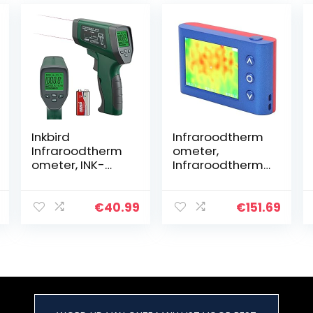
Inkbird
Infraroodtherm
Infraroodtherm
ometer,
ometer, INK-
Infraroodtherm
IFT03 IR Laser
ometer-
Digitale
warmtebeeldca
Thermometer
mera,
€
40.99
€
151.69
Grill Keuken
draagbare
-50°C tot 750°C
draagbare
Temperatuurme
temperatuurtes
ter met…
ter, met
camerafunctie,