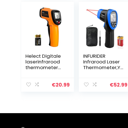
Helect Digitale
INFURIDER
laserinfrarood
Infrarood Laser
thermometer
Thermometer,YF
pyrometer (-50
-985B
°C tot 550 °C)
Contactloos IR
met LCD-
Temperatuurme
€
20.99
€
52.99
verlichting
ter 16:1
Temperatuur
Gauge,-58~248
0℉ Laser…