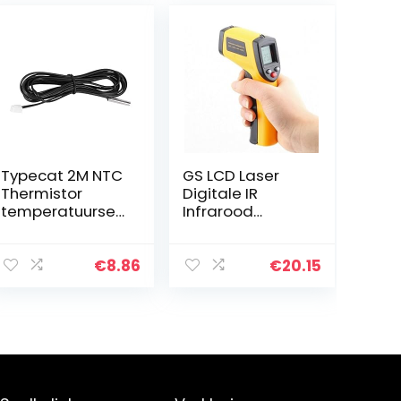
Typecat 2M NTC
GS LCD Laser
Thermistor
Digitale IR
temperatuursen
Infrarood
sor waterdichte
Thermometer
sonde draad
Handheld
10K 1% 3950
Temperatuur
€
8.86
€
20.15
zwart
Meter Pistool
-50 ~ 380 ° C
Contactloze
Thermometer