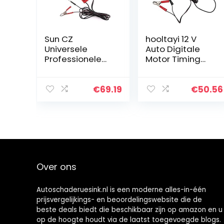
Sun CZ
hooltayi 12 V
Universele
Auto Digitale
Professionele
Motor Timing
Ontsteking
Licht LED Display
Timing Gun Light
Ontsteking
Strobe Lamp
Timing Strobe
€
69.19
€
50.56
Inductive
Licht Inductieve
Benzine Motor
Timing Lamp…
Auto Motorfiets…
Over ons
Autoschaderuesink.nl is een moderne alles-in-één
prijsvergelijkings- en beoordelingswebsite die de
beste deals biedt die beschikbaar zijn op amazon en u
op de hoogte houdt via de laatst toegevoegde blogs.