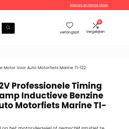
Nieuws en blogs lezen
0
Vergelijken
verlanglijst
e Motor Voor Auto Motorfiets Marine Tl-122
2V Professionele Timing
 Lamp Inductieve Benzine
uto Motorfiets Marine Tl-
op het motorvliegwiel of riemschijf intuïtief te