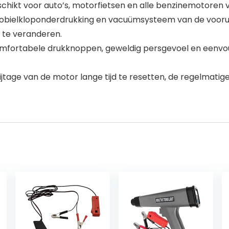
hikt voor auto’s, motorfietsen en alle benzinemotoren va
obielkloponderdrukking en vacuümsysteem van de voorui
 te veranderen.
fortabele drukknoppen, geweldig persgevoel en eenvoudi
ijtage van de motor lange tijd te resetten, de regelmatig