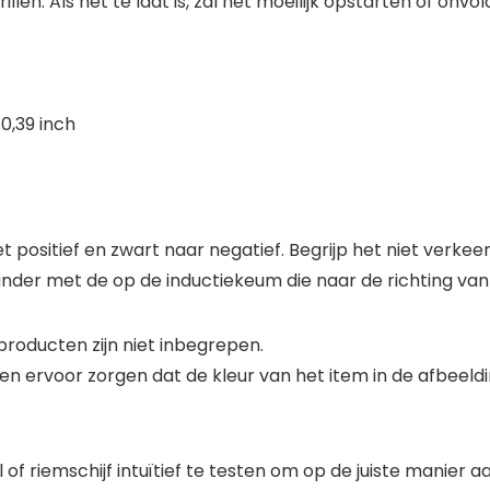
illen. Als het te laat is, zal het moeilijk opstarten of 
0,39 inch
t positief en zwart naar negatief. Begrijp het niet verk
inder met de op de inductiekeum die naar de richting van
roducten zijn niet inbegrepen.
en ervoor zorgen dat de kleur van het item in de afbeeldi
of riemschijf intuïtief te testen om op de juiste manier a