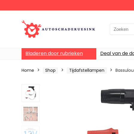
Bladeren door rubrieken
Deal van de d
Home
Shop
Tijdafstellampen
Bassulou