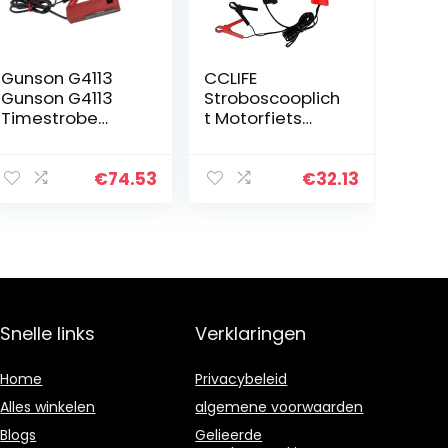
Gunson G4113
CCLIFE
Gunson G4113
Stroboscooplich
Timestrobe
t Motorfiets
stroboscoop
Stroboscooplich
lamp M.
t 12v
Inductieve
€
74.53
€
32.13
klemmen
Snelle links
Verklaringen
Home
Privacybeleid
Alles winkelen
algemene voorwaarden
Blogs
Gelieerde