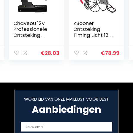
Chaveou 12V
ZSooner
Professionele
Ontsteking
Ontsteking
Timing Licht 12 V
Timing Licht
Pistool Type
Strobe Lamp
Detector
Inductieve
Universele
€
28.03
€
78.99
Benzine Motor
Inspectie Tool
Voor Auto
Tester gh
Motorfiets
Sterkte Auto
Marine Tl…
Motor sy…
WORD LID VAN ONZE MAILLIJST VOOR BEST
Aanbiedingen