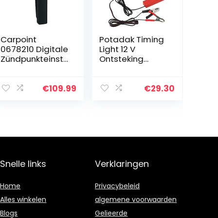
Carpoint
Potadak Timing
0678210 Digitale
Light 12 V
Zündpunkteinste
Ontsteking
llampe Equus
Timing Licht
591538
Automotive
Sterke Flash
€
109.99
€
29.30
Timing,
Overbelasting
Bescherming
voor Auto…
Snelle links
Verklaringen
Home
Privacybeleid
Alles winkelen
algemene voorwaarden
Blogs
Gelieerde