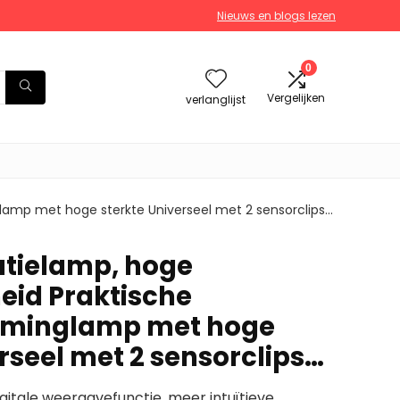
Nieuws en blogs lezen
0
Vergelijken
verlanglijst
glamp met hoge sterkte Universeel met 2 sensorclips…
utielamp, hoge
id Praktische
timinglamp met hoge
rseel met 2 sensorclips…
gitale weergavefunctie, meer intuïtieve