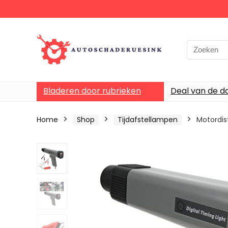
Bladeren door rubrieken
Deal van de d
Home
Shop
Tijdafstellampen
Motordis