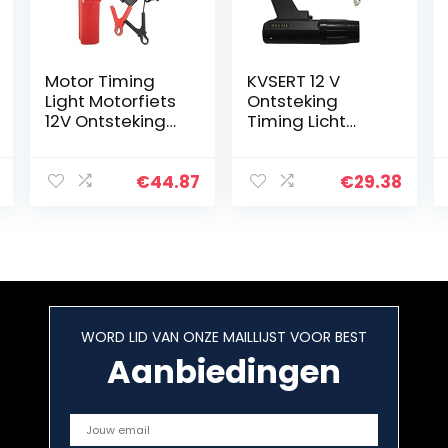
Motor Timing
KVSERT 12 V
Light Motorfiets
Ontsteking
12V Ontsteking
Timing Licht
Timing Lamp
Strobe Lamp
Inductieve
Benzinemotor
€
44.87
€
29.38
Voor Auto
Motorfiets
Marine Tl-122
WORD LID VAN ONZE MAILLIJST VOOR BEST
Aanbiedingen