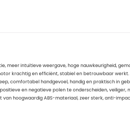
tie, meer intuïtieve weergave, hoge nauwkeurigheid, gemak
motor krachtig en efficiënt, stabiel en betrouwbaar werkt.
p, comfortabel handgevoel, handig en praktisch in gebr
m positieve en negatieve polen te onderscheiden, veiliger,
kt van hoogwaardig ABS-materiaal, zeer sterk, anti-impac