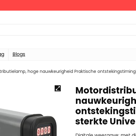
ag
Blogs
tributielamp, hoge nauwkeurigheid Praktische ontstekingstimin
Motordistrib
nauwkeurighe
ontstekings
sterkte Unive
Digitale weergave: met di