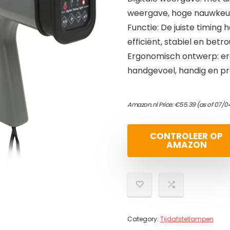
weergave, hoge nauwkeuri
Functie: De juiste timing
efficiënt, stabiel en bet
Ergonomisch ontwerp: e
handgevoel, handig en pra
Amazon.nl Price:
€
55.39
(as of 07/0
CONTROLEER OP
AMAZON
Category:
Tijdafstellampen