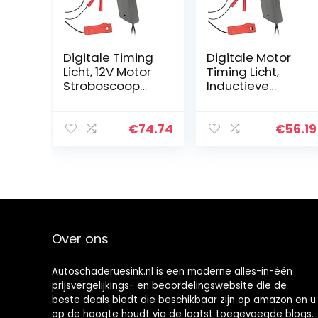
Digitale Timing
Digitale Motor
Licht, 12V Motor
Timing Licht,
Stroboscoop
Inductieve
Lamp Inductieve
Strobe Timing
Ontsteking
Licht, 12 V
Timing Licht
Ontsteking
€
74.74
€
56.19
Pistool,
Timing Licht
Automotive
Motor Timing
Timing Licht…
Pistool…
Over ons
Autoschaderuesink.nl is een moderne alles-in-één
prijsvergelijkings- en beoordelingswebsite die de
beste deals biedt die beschikbaar zijn op amazon en u
op de hoogte houdt via de laatst toegevoegde blogs.