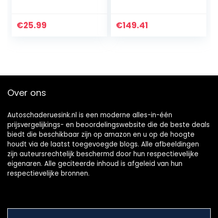
ellingspistool
met
10.000 rpm
ontstekingsregela
inductief
ar
€
25.99
€
149.41
Over ons
Autoschaderuesink.nl is een moderne alles-in-één
prijsvergelijkings- en beoordelingswebsite die de beste deals
biedt die beschikbaar zijn op amazon en u op de hoogte
houdt via de laatst toegevoegde blogs. Alle afbeeldingen
zijn auteursrechtelijk beschermd door hun respectievelijke
eigenaren. Alle geciteerde inhoud is afgeleid van hun
respectievelijke bronnen.