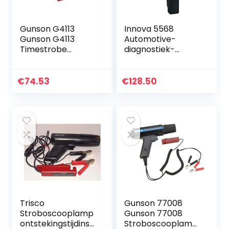
Gunson G4113
Innova 5568
Gunson G4113
Automotive-
Timestrobe
diagnostiek-
stroboscoop lamp
timing-Lights
M. Inductieve
klemmen
€
74.53
€
128.50
Trisco
Gunson 77008
Stroboscooplamp
Gunson 77008
ontstekingstijdinst
Stroboscooplamp