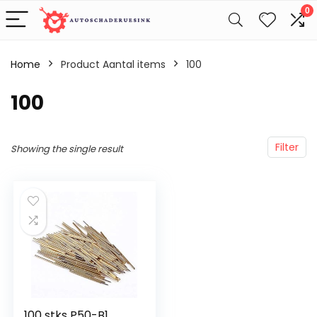
0
Home
Product Aantal items
‎100
‎100
Filter
Showing the single result
100 stks P50-B1