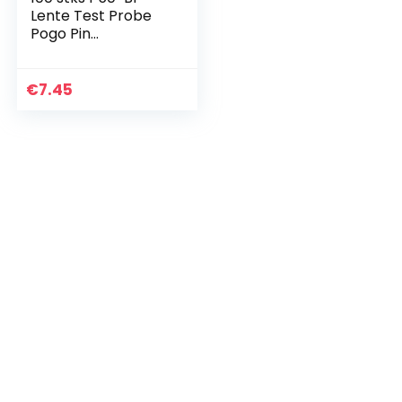
Lente Test Probe
Pogo Pin
vingerhoedje Spike
Tip Speerpennen
met scherpe hoek
€
7.45
Naaldkop Testen
Contact…