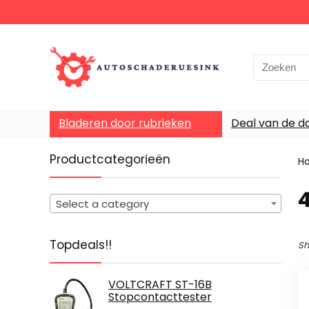
Bladeren door rubrieken
Deal van de d
Productcategorieën
H
‎
Select a category
Topdeals!!
Sh
VOLTCRAFT ST-16B
Stopcontacttester