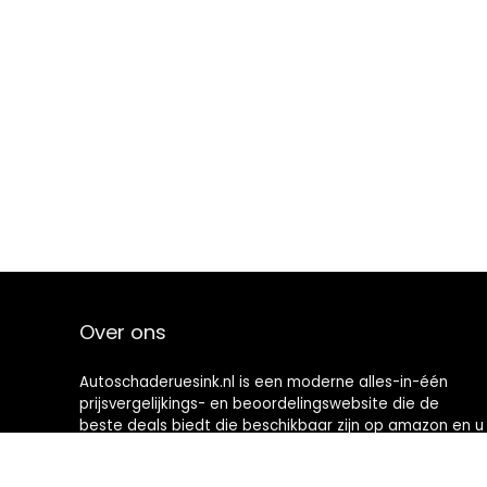
Over ons
Autoschaderuesink.nl is een moderne alles-in-één
prijsvergelijkings- en beoordelingswebsite die de
beste deals biedt die beschikbaar zijn op amazon en u
op de hoogte houdt via de laatst toegevoegde blogs.
Alle afbeeldingen zijn auteursrechtelijk beschermd