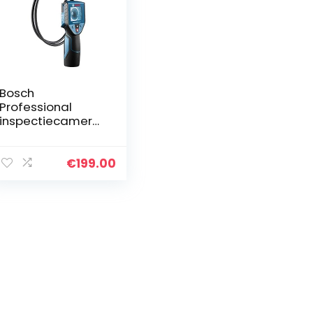
Bosch
Professional
inspectiecamera
GIC 120
(kabellengte: 120
cm, display: 2,7″,
€
199.00
4x AA batterij, in
kartonnen doos)
oommeter,