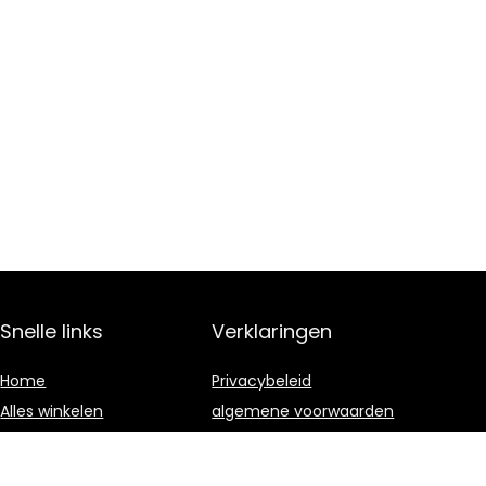
Snelle links
Verklaringen
Home
Privacybeleid
Alles winkelen
algemene voorwaarden
Blogs
Gelieerde
openbaarmaking
Onze webshops