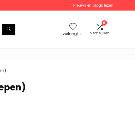
Nieuws en blogs lezen
0
Vergelijken
verlanglijst
pen)
repen)