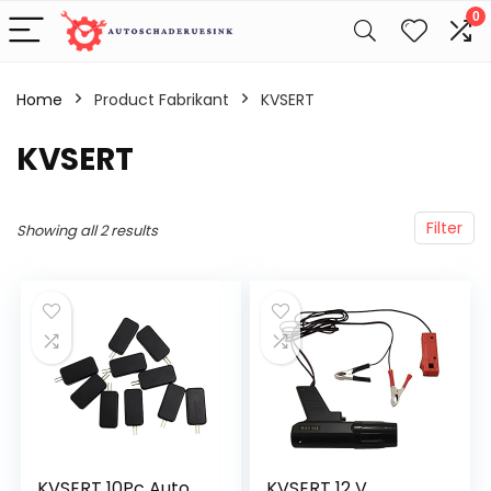
0
Home
Product Fabrikant
‎KVSERT
‎KVSERT
Filter
Showing all 2 results
KVSERT 10Pc Auto
KVSERT 12 V