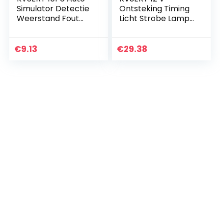
Simulator Detectie
Ontsteking Timing
Weerstand Fout
Licht Strobe Lamp
Vinden
Inductieve
Diagnostische
Benzinemotor Voor
Universele Auto
Auto Motorfiets
€
9.13
€
29.38
Inspectie
Marine Tl-122