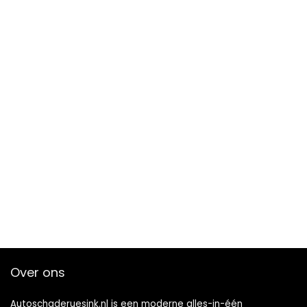
Over ons
Autoschaderuesink.nl is een moderne alles-in-één