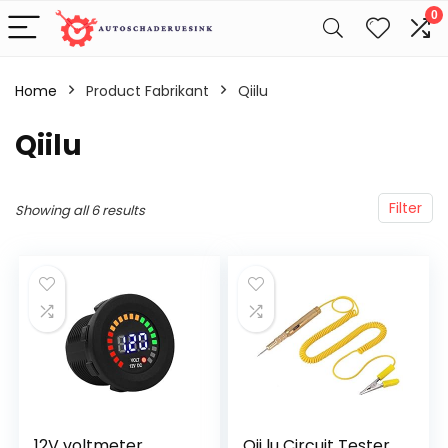
0
Home
Product Fabrikant
‎Qiilu
‎Qiilu
Filter
Showing all 6 results
12V voltmeter,
Qii lu Circuit Tester