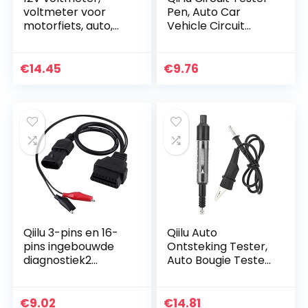
voltmeter voor
Pen, Auto Car
motorfiets, auto,
Vehicle Circuit
boot, ATV, digitaal
Tester DC 6V 12V
display, waterdicht,
24V Gloeilamp
spanning,
Voltage Test Pen
€
14.45
€
9.76
spoorwijdte, zwart…
Potlood Geel
Qiilu 3-pins en 16-
Qiilu Auto
pins ingebouwde
Ontsteking Tester,
diagnostiek2
Auto Bougie Tester
adapterconnector
Ontstekingssystee
diagnostische
m Coil
kabel
Diagnostische
€
9.02
€
14.81