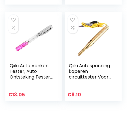
Detector Auto
Reparatie Tool…
Qiilu Auto Vonken
Qiilu Autospanning
Tester, Auto
koperen
Ontsteking Tester
circuittester Voor
Vonken Detectie
lange 6V-24V
Pen
systeemsonde
Hoogspanningskab
continuïteitstester
€
13.05
€
8.10
el Tester Tool