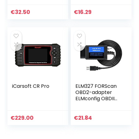
Motor Fout Code
diagnosekabel
Reader Scanner
scanner uitlezen
€
32.50
€
16.29
KAN Diagnostic
voor motorfiets
Scan Tool voor Alle
OBD II…
iCarsoft CR Pro
ELM327 FORScan
OBD2-adapter
ELMconfig OBDII
USB-scanner-
diagnosetool met
MS-CAN HS-CAN-
€
229.00
€
21.84
schakelaar voor
de diagnose van…