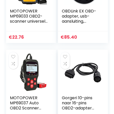
MOTOPOWER
OBDLink EX OBD-
MP69033 OBD2-
adapter, usb-
scanner universele
aansluiting,
auto-motor-
professioneel
foutcode-lezer,
gereedschap voor
CAN-diagnose-
auto‘s, compatibel
€
22.76
€
85.40
scanner tool voor
met OBD2,
alle OBD II-
RenoLink, ForScan…
protocol…
MOTOPOWER
Gorgeri 10-pins
MP69037 Auto
naar 16-pins
OBD2 Scanner
OBD2-adapter
Code Reader
stekker