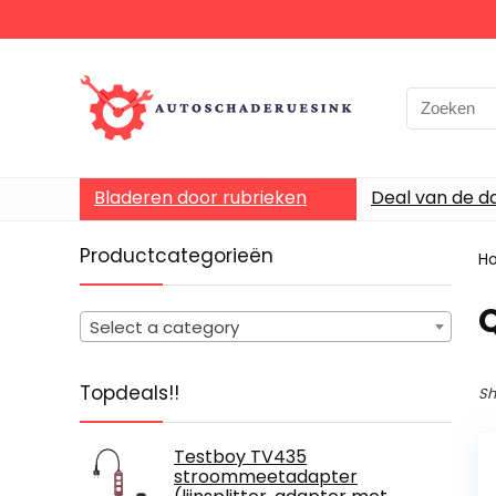
Bladeren door rubrieken
Deal van de d
Productcategorieën
H
‎
Select a category
Topdeals!!
Sh
Testboy TV435
stroommeetadapter