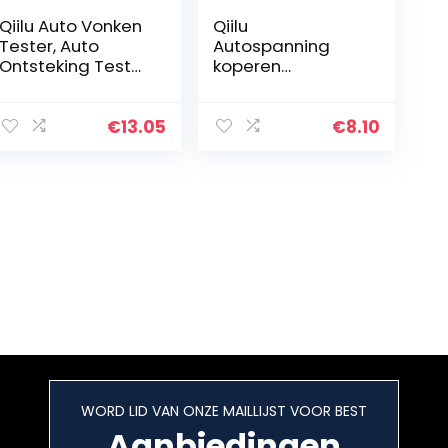
Qiilu Auto Vonken
Qiilu
Tester, Auto
Autospanning
Ontsteking Tester
koperen
Vonken Detectie
circuittester Voor
Pen
lange 6V-24V
Hoogspanningska
systeemsonde
€
13.05
€
8.10
bel Tester Tool
continuïteitsteste
r
WORD LID VAN ONZE MAILLIJST VOOR BEST
Aanbiedingen