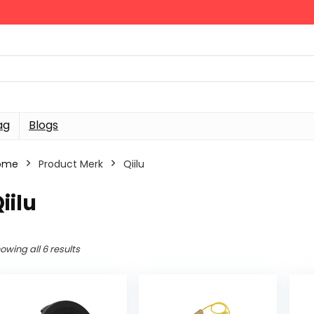
ag
Blogs
ome
Product Merk
‎Qiilu
Qiilu
owing all 6 results