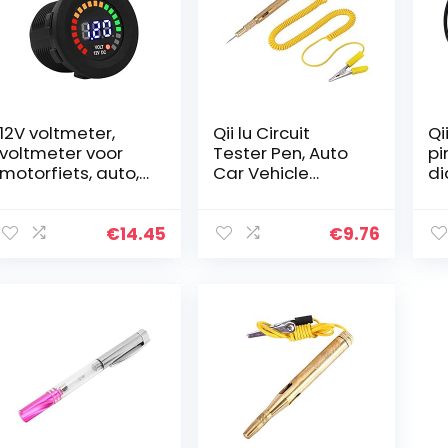
12V voltmeter,
Qii lu Circuit
Qi
voltmeter voor
Tester Pen, Auto
pi
motorfiets, auto,
Car Vehicle
di
boot, ATV,
Circuit Tester DC
ad
digitaal display,
6V 12V 24V
r 
waterdicht,
Gloeilamp
ka
€
14.45
€
9.76
spanning,
Voltage Test Pen
spoorwijdte,
Potlood Geel
zwart…