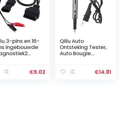
ilu 3-pins en 16-
Qiilu Auto
ns ingebouwde
Ontsteking Tester,
agnostiek2
Auto Bougie
apterconnecto
Tester
diagnostische
Ontstekingssyste
bel
em Coil
€
9.02
€
14.81
Diagnostische
Detector Auto
Reparatie Tool…