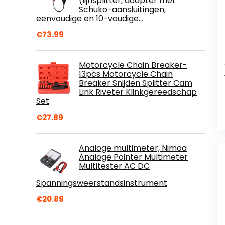
(lijnsplitter, adapter met
Schuko-aansluitingen,
eenvoudige en 10-voudige…
€
73.99
Motorcycle Chain Breaker-
13pcs Motorcycle Chain
Breaker Snijden Splitter Cam
Link Riveter Klinkgereedschap
Set
€
27.89
Analoge multimeter, Nimoa
Analoge Pointer Multimeter
Multitester AC DC
Spanningsweerstandsinstrument
€
20.89