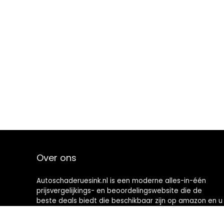
Over ons
Autoschaderuesink.nl is een moderne alles-in-één
prijsvergelijkings- en beoordelingswebsite die de
beste deals biedt die beschikbaar zijn op amazon en u
op de hoogte houdt via de laatst toegevoegde blogs.
Alle afbeeldingen zijn auteursrechtelijk beschermd