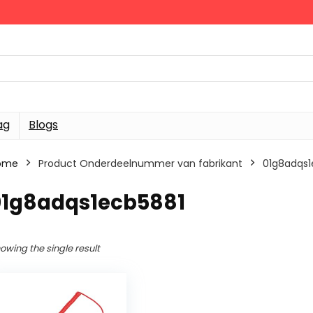
ag
Blogs
ome
Product Onderdeelnummer van fabrikant
‎01g8adqs
‎01g8adqs1ecb5881
owing the single result