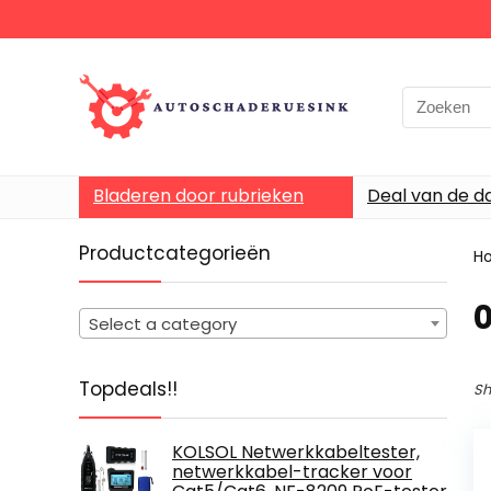
Bladeren door rubrieken
Deal van de d
Productcategorieën
H
Select a category
Topdeals!!
Sh
KOLSOL Netwerkkabeltester,
netwerkkabel-tracker voor