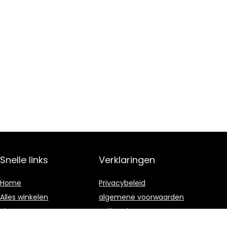
Snelle links
Verklaringen
Home
Privacybeleid
Alles winkelen
algemene voorwaarden
Blogs
Gelieerde
openbaarmaking
Onze webshops