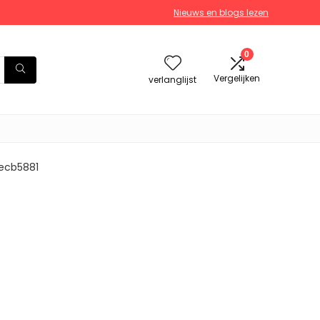
Nieuws en blogs lezen
0
Vergelijken
verlanglijst
1ecb5881