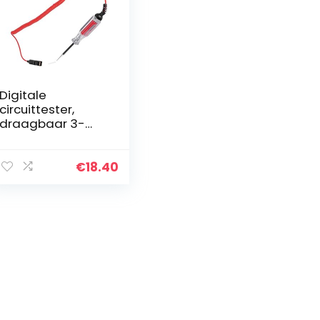
Digitale
circuittester,
draagbaar 3-
48V met 3,3 m
veerdraadcircuitt
ester, voor 3-
€
18.40
48V-bedrading
en circuits
Controleer…