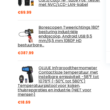
Cat5/Cat6, NF-8209 PoE-tester
met NVC/LCD-LAN-kabel
€
69.99
Borescopen Tweerichtings 180°
besturing industriële
endoscoop, Android USB 8,5
mm/6,5 mm 1080P HD
bestuurbare…
€
387.99
QLUUE Infraroodthermometer
Contactloze temperatuur met
instelbare emissiviteit -58℉ tot
1076℉ (-50℃ tot 580℃)
Temperatuurpistool voor koken,
thuisreparaties en industrie (NIET voor
mensen)
€
18.69