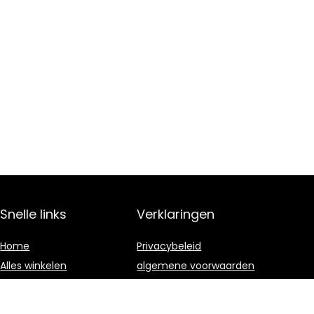
Snelle links
Verklaringen
Home
Privacybeleid
Alles winkelen
algemene voorwaarden
Blogs
Gelieerde
openbaarmaking
Onze webshops