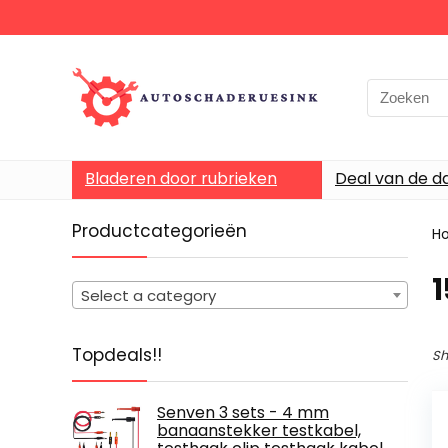
Bladeren door rubrieken
Deal van de d
Productcategorieën
H
Select a category
Topdeals!!
Sh
Senven 3 sets - 4 mm
banaanstekker testkabel,