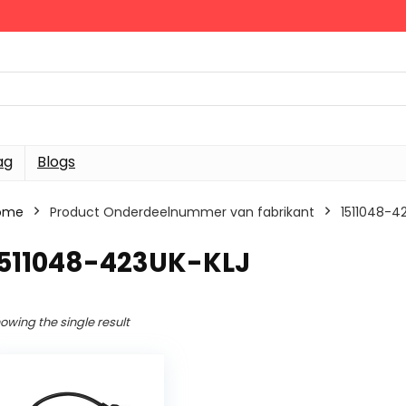
ag
Blogs
ome
Product Onderdeelnummer van fabrikant
‎1511048-4
‎1511048-423UK-KLJ
owing the single result