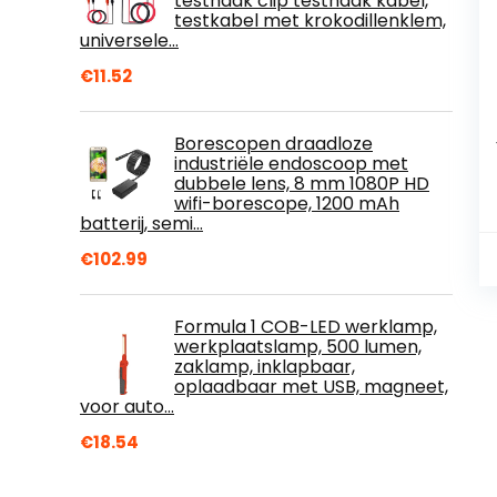
testhaak clip testhaak kabel,
testkabel met krokodillenklem,
universele…
€
11.52
Borescopen draadloze
industriële endoscoop met
dubbele lens, 8 mm 1080P HD
wifi-borescope, 1200 mAh
batterij, semi…
€
102.99
Formula 1 COB-LED werklamp,
werkplaatslamp, 500 lumen,
zaklamp, inklapbaar,
oplaadbaar met USB, magneet,
voor auto…
€
18.54