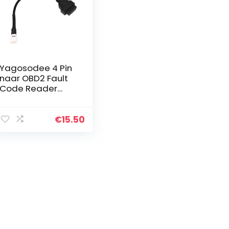
Yagosodee 4 Pin
naar OBD2 Fault
Code Reader
Motorfiets
Scanner
Diagnostische
€
15.50
Kabel Fit voor
OBD2 Scanner
Kabel 4 Pin…