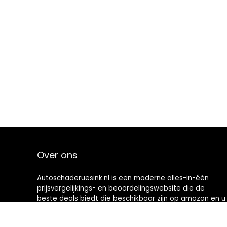
Over ons
Autoschaderuesink.nl is een moderne alles-in-één
prijsvergelijkings- en beoordelingswebsite die de
beste deals biedt die beschikbaar zijn op amazon en u
op de hoogte houdt via de laatst toegevoegde blogs.
Alle afbeeldingen zijn auteursrechtelijk beschermd