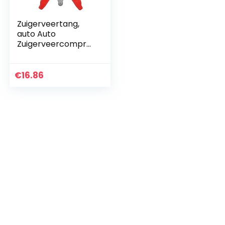
Zuigerveertang,
auto Auto
Zuigerveercompre
ssortang
Expander-
installatieprogram
€
16.86
ma Verwijder
gereedschap(6
Inch)