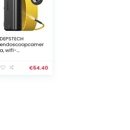
DEPSTECH
endoscoopcamer
a, wifi-
endoscoop,
upgrade 5.0
megapixel, 1944P
€
64.40
HD
inspectiecamera
met 2600 mAh
batterij…