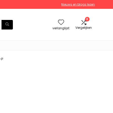
Nieuws en blogs lezen
0
Vergelijken
verlanglijst
-P