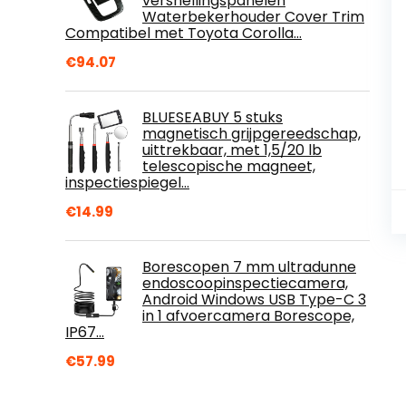
versnellingspanelen
Waterbekerhouder Cover Trim
Compatibel met Toyota Corolla…
€
94.07
BLUESEABUY 5 stuks
magnetisch grijpgereedschap,
uittrekbaar, met 1,5/20 lb
telescopische magneet,
inspectiespiegel…
€
14.99
Borescopen 7 mm ultradunne
endoscoopinspectiecamera,
Android Windows USB Type-C 3
in 1 afvoercamera Borescope,
IP67…
€
57.99