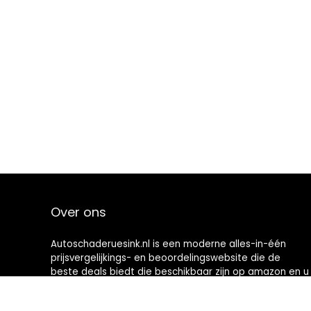
Over ons
Autoschaderuesink.nl is een moderne alles-in-één
prijsvergelijkings- en beoordelingswebsite die de
beste deals biedt die beschikbaar zijn op amazon en u
op de hoogte houdt via de laatst toegevoegde blogs.
Alle afbeeldingen zijn auteursrechtelijk beschermd