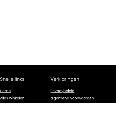
Snelle links
Verklaringen
Home
Privacybeleid
Alles winkelen
algemene voorwaarden
Blogs
Gelieerde
openbaarmaking
Onze webshops