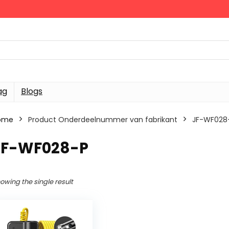
ag
Blogs
ome
Product Onderdeelnummer van fabrikant
‎JF-WF028
‎JF-WF028-P
owing the single result