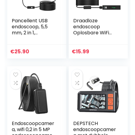
Pancellent USB
Draadloze
endoscoop, 5,5
endoscoop
mm, 2 in 1,
Oplosbare WiFi
waterdichte
Boroscoop 1200P
inspectiecamera,
HD Inspection
met 6 leds en 3,5
Camera met 8 led
€
25.90
€
15.99
meter slangkabel,
IP68 Waterproof
USB adapter…
Snake Pipe
Camera met…
Endoscoopcamer
DEPSTECH
a, wifi 0,2 in 5 MP
endoscoopcamer