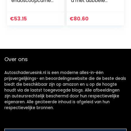
endoscoopcamer
a met dubbele
a met 6 leds, IP67
lens,
waterdichte
inspectiecamera
industriële
met licht, 7
€
53.15
€
80.60
slangencamera
instelbare leds,
voor…
4,3“-HD-
beeldscherm,
1080p…
Over ons
Autoschaderuesink.nl is een moderne alles-in-één
prijsvergelijkings- en beoordelingswebsite die de beste deals
biedt die beschikbaar zijn op amazon en u op de hoogte
houdt via de laatst toegevoegde blogs. Alle afbeeldingen
zijn auteursrechtelijk beschermd door hun respectievelijke
eigenaren. Alle geciteerde inhoud is afgeleid van hun
respectievelijke bronnen.