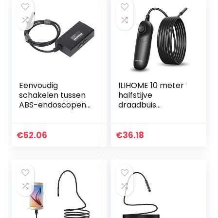
Eenvoudig
ILIHOME 10 meter
schakelen tussen
halfstijve
ABS-endoscopen
draadbuis
met een diameter
endoscoopcamer
van 8 mm voor
a 1200p HD
wifi-
endoscoop
€
52.06
€
36.18
inspectiecamera’s
mobiele telefoon
en autoreparatie…
inspectiecamera,
halflange…