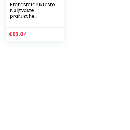
Brandstofdrukteste
r, slijtvaste
praktische
professionele
brandstofdrukmet
er voor
€
52.04
autoreparatietool