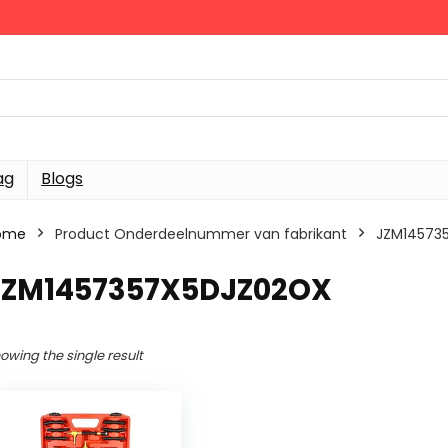
ag
Blogs
ome
Product Onderdeelnummer van fabrikant
‎JZM1457
‎JZM1457357X5DJZ02OX
owing the single result