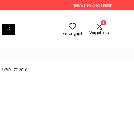
Nieuws en blogs lezen
0
Vergelijken
verlanglijst
357X5DJZ02OX