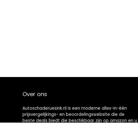
Over ons
Autoschaderuesink.nl is een moderne alles-in-één
prijsvergelijkings- en beoordelingswebsite die de
beste deals biedt die beschikbaar zijn op amazon en u
op de hoogte houdt via de laatst toegevoegde blogs.
Alle afbeeldingen zijn auteursrechtelijk beschermd