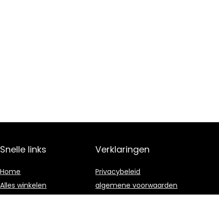
Snelle links
Verklaringen
Home
Privacybeleid
Alles winkelen
algemene voorwaarden
Blogs
Gelieerde
openbaarmaking
Onze webshops