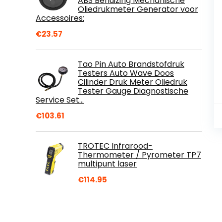
ABS Behuizing Mechanische
Oliedrukmeter Generator voor
Accessoires:
€
23.57
Tao Pin Auto Brandstofdruk
Testers Auto Wave Doos
Cilinder Druk Meter Oliedruk
Tester Gauge Diagnostische
Service Set…
€
103.61
TROTEC Infrarood-
Thermometer / Pyrometer TP7
multipunt laser
€
114.95