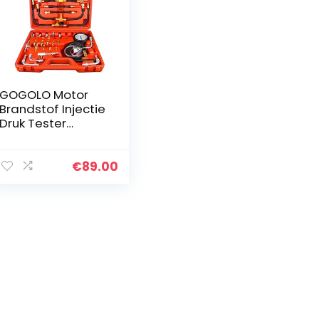
GOGOLO Motor
Brandstof Injectie
Druk Tester
Gauge Kit met
Adapter en 0-
140PSI / 10Bar
€
89.00
Gauge