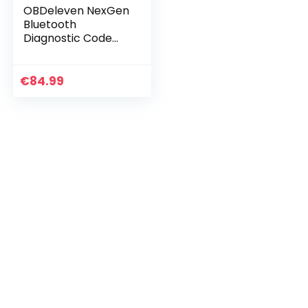
OBDeleven NexGen
Bluetooth
Diagnostic Code
Reader Car
Scanner for Daily
and Advanced
€
84.99
Usage