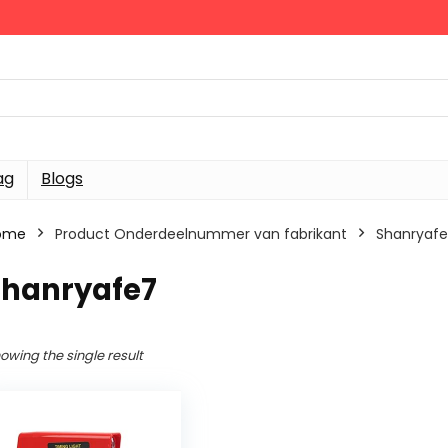
ag
Blogs
ome
Product Onderdeelnummer van fabrikant
‎Shanryaf
Shanryafe7
owing the single result