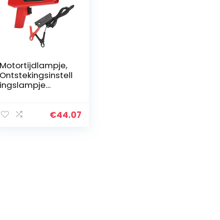
Motortijdlampje,
Ontstekingsinstell
ingslampje
Precies voor Auto
€
44.07