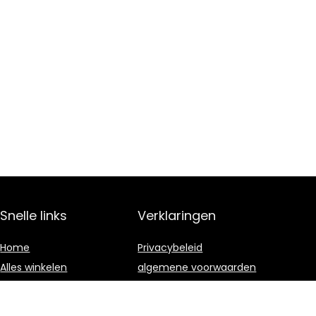
Snelle links
Verklaringen
Home
Privacybeleid
Alles winkelen
algemene voorwaarden
Blogs
Gelieerde
openbaarmaking
Onze webshops