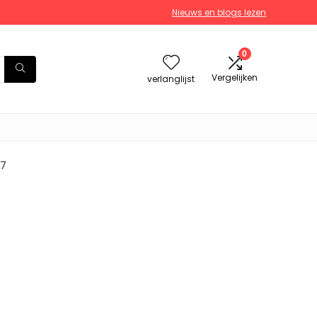
Nieuws en blogs lezen
0
Vergelijken
verlanglijst
e7