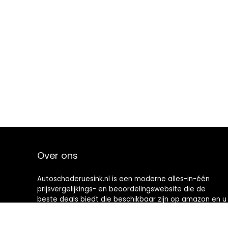
Over ons
Autoschaderuesink.nl is een moderne alles-in-één
prijsvergelijkings- en beoordelingswebsite die de
beste deals biedt die beschikbaar zijn op amazon en u
op de hoogte houdt via de laatst toegevoegde blogs.
Alle afbeeldingen zijn auteursrechtelijk beschermd