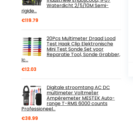
Industriële Endoscoop, IP67
Waterdicht 2/5/10M Semi-
rigide…
€
119.79
20Pcs Multimeter Draad Lood
Test Haak Clip Elektronische
Mini Test Sonde Set voor
Reparatie Tool, Sonde Grabber,
Ic…
€
12.03
Digitale stroomtang AC DC
multimeter Voltmeter
Ampèremeter MESTEK Auto-
range T-RMS 6000 counts
Professioneel…
€
38.99