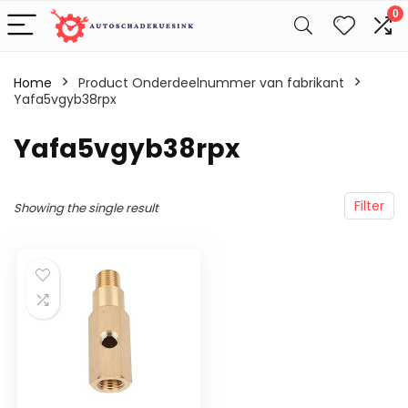
0
Home
Product Onderdeelnummer van fabrikant
Yafa5vgyb38rpx
‎Yafa5vgyb38rpx
Filter
Showing the single result