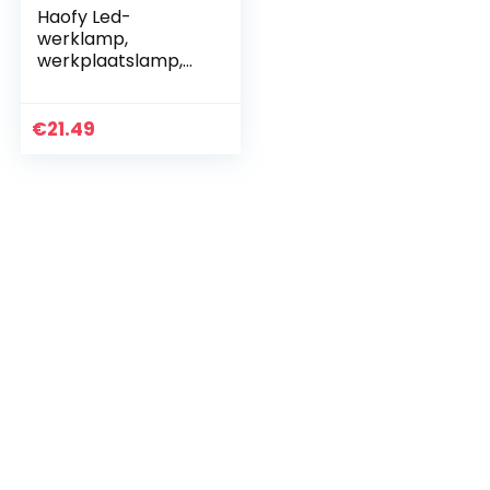
Haofy Led-
werklamp,
werkplaatslamp,
magnetische COB-
inspectielampen
met 4 lichtmodi,
€
21.49
oplaadbare
campinglamp met
80/280…