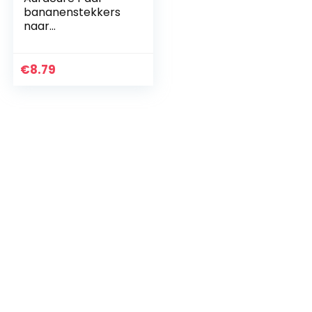
bananenstekkers
naar
krokodillenklem
meetkabel krokodil
klem laboratorium
€
8.79
kabel
bananenstekker
zware…