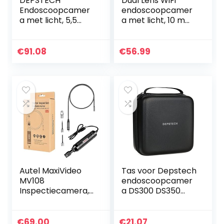
DEPSTECH
Dual Lens WiFi
Endoscoopcamer
endoscoopcamer
a met licht, 5,5
a met licht, 10 m
mm dual lens
mobiele telefoon
inspectiecamera,
endoscoop
1080p opname 4,3
inspectiecamera
€
91.08
€
56.99
inch scherm,
5,5 mm 1080p HD
gedeelde
buiscamera…
weergave, 7…
Autel MaxiVideo
Tas voor Depstech
MV108
endoscoopcamer
Inspectiecamera,
a DS300 DS350
Video Scope voor
DS450, draagtas
Autel
voor wifi en USB-
MX808/MK808BT/
inspectiecamera,
€
69.00
€
21.07