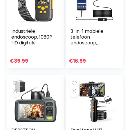
Industriële
3-in-1 mobiele
endoscoop, 1080P
telefoon
HD digitale
endoscoop,
endoscoop
endoscoopcamer
inspectiecamera
a met 2 m
met IP67
slang/kabel en led,
€
39.99
€
16.99
waterdichte
megapixel
camera,
inspectiecamera,
rioolcamera met
IP67…
2,4 inch…