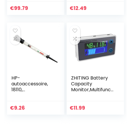
testen
motorfiets (witte
led)
€
99.79
€
12.49
HP-
ZHITING Battery
autoaccessoire,
Capacity
18110,
Monitor,Multifuncti
accuzuurtester
onele LCD Lood
Zuur Batterij
Capaciteit Meter
€
9.26
€
11.99
Voltmeter met
Temperatuur…