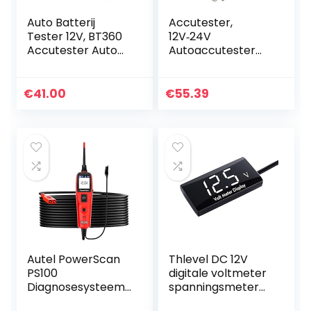
Auto Batterij
Accutester,
Tester 12V, BT360
12V‑24V
Accutester Auto
Autoaccutester
100-2400 CCA,
Gereedschap
Auto Batterij
Spanningsbelastin
Lading Tester, Auto
gstest Digitale
€
41.00
€
55.39
Batterij Analyzer
Accucapaciteitsco
voor…
ntrole
Autel PowerScan
Thlevel DC 12V
PS100
digitale voltmeter
Diagnosesysteem,
spanningsmeter
elektronisch,
voor auto