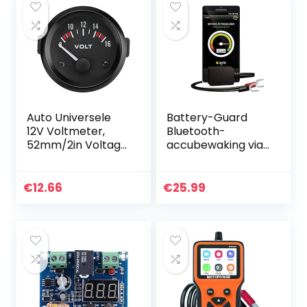
Auto Universele
Battery-Guard
12V Voltmeter,
Bluetooth-
52mm/2in Voltage
accubewaking via
Meter Gauge
app, voor gebruik
Voltage Tester
in de auto,
Meetbereik 8-16V
motorfiets of
€
12.66
€
25.99
BX100007 voor
camper, geschikt
Meest 12V Auto
voor 6 V, 12 V en…