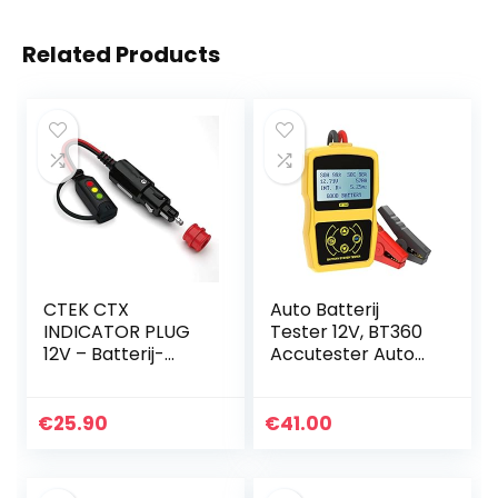
Related Products
CTEK CTX
Auto Batterij
INDICATOR PLUG
Tester 12V, BT360
12V – Batterij-
Accutester Auto
oplaadindicator
100-2400 CCA,
met 12V-
Auto Batterij
aansluiting
Lading Tester, Auto
€
25.90
€
41.00
Batterij Analyzer
voor…