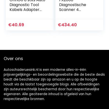
Diagnostic Tool
Diagnostische
Kabels Adapter
Scanner 4
OBD2 Interface
Systeem
voor Delphi ds150e
Automatische ABS
SRS Motor
€
40.69
€
434.40
Transmissie
Scanning Tool
Professionele Auto
OBD2 Code…
Over ons
Autoschaderuesink.nl is een moderne alles-in-één
prijsvergelijkings- en beoordelingswebsite die de beste deals
biedt die beschikbaar zijn op amazon en u op de hoogte
houdt via de laatst toegevoegde blogs. Alle afbeeldingen
zijn auteursrechtelijk beschermd door hun respectievelijke
eigenaren. Alle geciteerde inhoud is afgeleid van hun
respectievelijke bronnen.