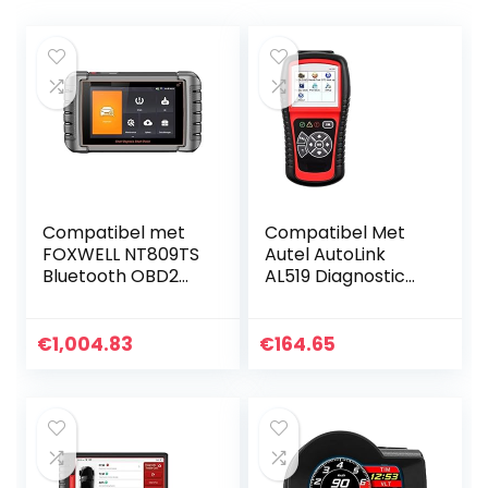
Compatibel met
Compatibel Met
FOXWELL NT809TS
Autel AutoLink
Bluetooth OBD2
AL519 Diagnostic
Scanner
Tool OBD2
Diagnostic Tool
Scanner Code
met TPMS Volledig
Reader Scanner
€
1,004.83
€
164.65
systeem Auto…
Automotriz
Automotivo
Scanner Auto…