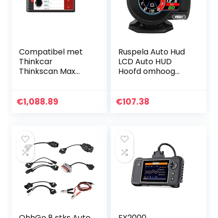
Compatibel met
Ruspela Auto Hud
Thinkcar
LCD Auto HUD
Thinkscan Max
Hoofd omhoog
Auto
Vertoning met
Diagnostische
OBD2 EU-OBD
Scan Tool
Interface Digitale
€
1,088.89
€
107.38
Volledige Systeem
RPM
OBD2 Scanner 28
Snelheidsmeter
Reset TPMS IMMO
ECU…
OhhGo 8 stks Auto
FX2000