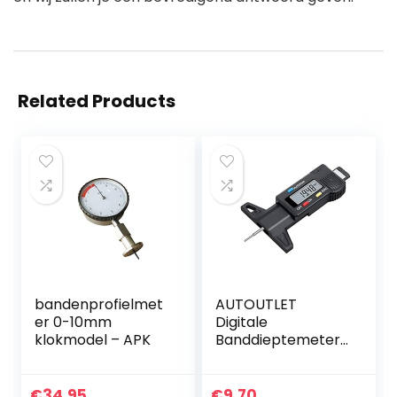
Related Products
bandenprofielmet
AUTOUTLET
er 0-10mm
Digitale
klokmodel – APK
Banddieptemeter
Tread Checker
Motor Autoband
Tester Remschoen
€
34.95
€
9.70