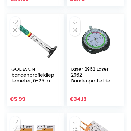
Pad
GODESON
Laser 2962 Laser
bandenprofieldiep
2962
temeter, 0-25 mm
Bandenprofieldiep
metrische liniaal
temeter
voor autobanden,
meetinstrument
€
5.99
€
34.12
voor motor-,
auto- en…