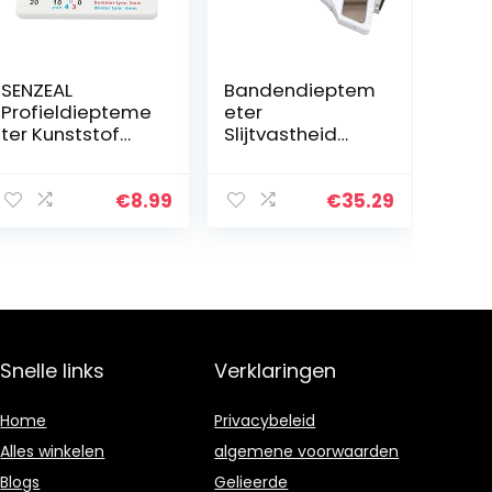
SENZEAL
Bandendieptem
Profieldiepteme
eter
ter Kunststof
Slijtvastheid
Bandendieptem
Bandprofielmet
eter
er Hoge
Bandenprofieldi
nauwkeurigheid
€
8.99
€
35.29
eptemeter 0-20
Bandprofieldiep
mm Meetbereik
temeter
voor Auto
Roestvrij staal
Motorfiets…
Draagbaar…
Snelle links
Verklaringen
Home
Privacybeleid
Alles winkelen
algemene voorwaarden
Blogs
Gelieerde