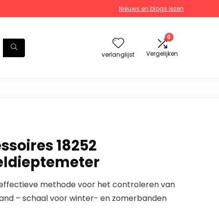
Nieuws en blogs lezen
0
Vergelijken
verlanglijst
soires 18252
eldieptemeter
effectieve methode voor het controleren van
band – schaal voor winter- en zomerbanden