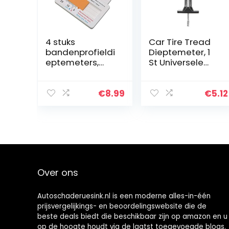
4 stuks
Car Tire Tread
bandenprofieldi
Dieptemeter, 1
eptemeters,
St Universele
profieldiepteme
Band
ter, digitale
Dieptemeter, 0-
bandenprofieldi
25mm
€
8.99
€
5.12
epte
Autoband
meetbereik 0-
Loopvlak
20 mm,
Dieptemeter
instelbare…
Tester,
Draagbaar…
Over ons
Autoschaderuesink.nl is een moderne alles-in-één
prijsvergelijkings- en beoordelingswebsite die de
beste deals biedt die beschikbaar zijn op amazon en u
op de hoogte houdt via de laatst toegevoegde blogs.