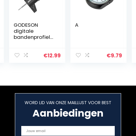
GODESON
A
digitale
bandenprofieldi
eptemeter,
digitale
bandenprofieldi
€
12.99
€
9.79
eptemeter met
groot LCD-
display…
WORD LID VAN ONZE MAILLIJST VOOR BEST
Aanbiedingen