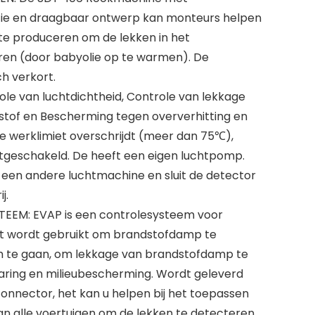
ctie en draagbaar ontwerp kan monteurs helpen
te produceren om de lekken in het
ren (door babyolie op te warmen). De
ch verkort.
e van luchtdichtheid, Controle van lekkage
of en Bescherming tegen oververhitting en
 de werklimiet overschrijdt (meer dan 75℃),
tgeschakeld. De heeft een eigen luchtpomp.
an een andere luchtmachine en sluit de detector
j.
EM: EVAP is een controlesysteem voor
t wordt gebruikt om brandstofdamp te
 te gaan, om lekkage van brandstofdamp te
ring en milieubescherming. Wordt geleverd
nnector, het kan u helpen bij het toepassen
 alle voertuigen om de lekken te detecteren.