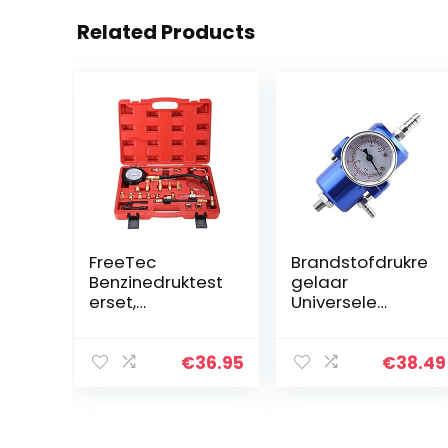
Related Products
FreeTec
Brandstofdrukre
Benzinedruktest
gelaar
erset,
Universele
injectieset,
verstelbare
benzinetruktest
aluminiumlegeri
er, set,
ng FPR
€
36.95
€
38.49
druktester, auto,
Brandstofdrukre
auto,
gelaar met
brandstofdrukm
manometerslan
eter, 0-140 psi
g 0-140psi…