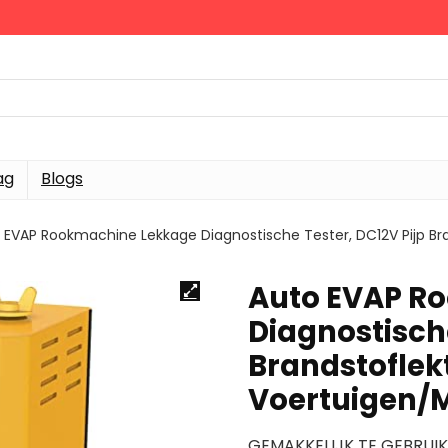
ag
Blogs
 EVAP Rookmachine Lekkage Diagnostische Tester, DC12V Pijp Bra
Auto EVAP R
Diagnostische
Brandstoflekt
Voertuigen/M
GEMAKKELIJK TE GEBRUIK