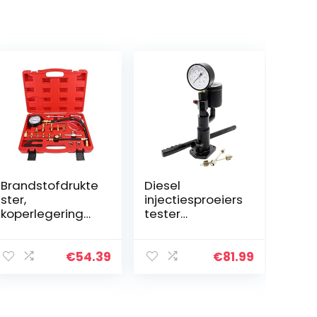
Brandstofdrukte
Diesel
ster,
injectiesproeiers
koperlegering
tester
TU-114 + rubber
testapparaat
benzine
afdrukapparaat
manometer
injector 0-600
€
54.39
€
81.99
testapparaat
bar druk
diagnosegeree
manometer
dschap voor…
handhendel