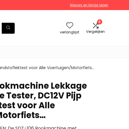
Nieuws en blogs lezen
0
Vergelijken
verlanglijst
ndstoflektest voor Alle Voertuigen/Motorfiets…
ookmachine Lekkage
 Tester, DC12V Pijp
est voor Alle
otorfiets…
EN: De SDT-106 Rookmachine met