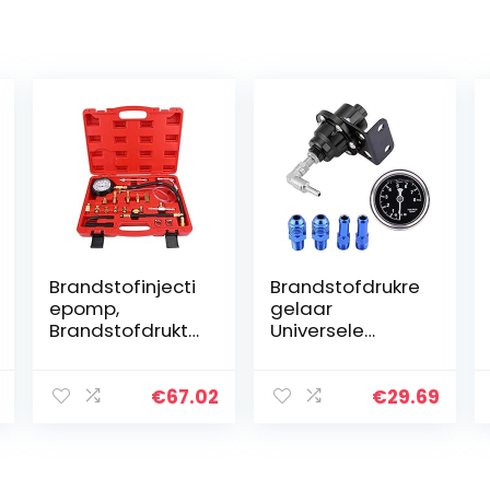
Brandstofinjecti
Brandstofdrukre
epomp,
gelaar
Brandstofdrukte
Universele
ster,
aluminium auto
Brandstofdrukm
met hoge
eterset TU-114
prestaties
€
67.02
€
29.69
Benzine
160psi
Brandstofdrukm
Verstelbare 1: 1
eter Tester…
brandstofdrukre
gelaar…