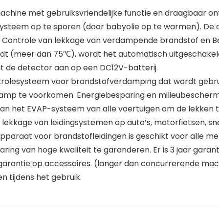
hine met gebruiksvriendelijke functie en draagbaar o
systeem op te sporen (door babyolie op te warmen). De di
, Controle van lekkage van verdampende brandstof en B
rijdt (meer dan 75℃), wordt het automatisch uitgeschakel
it de detector aan op een DC12V-batterij.
rolesysteem voor brandstofverdamping dat wordt gebr
amp te voorkomen. Energiebesparing en milieubescherm
 van het EVAP-systeem van alle voertuigen om de lekken 
ekkage van leidingsystemen op auto’s, motorfietsen, sne
araat voor brandstofleidingen is geschikt voor alle me
ng van hoge kwaliteit te garanderen. Er is 3 jaar garan
 garantie op accessoires. (langer dan concurrerende mac
 tijdens het gebruik.