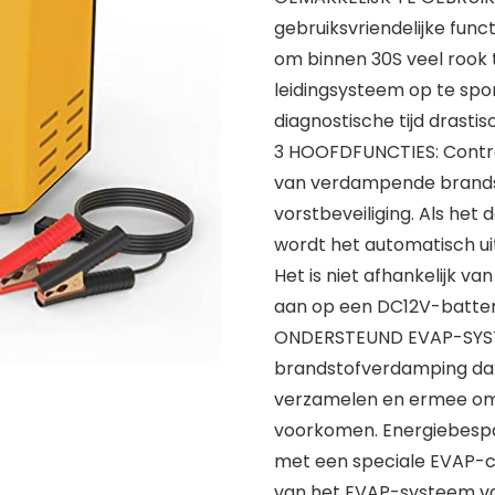
gebruiksvriendelijke fun
om binnen 30S veel rook 
leidingsysteem op te spo
diagnostische tijd drastis
3 HOOFDFUNCTIES: Control
van verdampende brandst
vorstbeveiliging. Als het
wordt het automatisch ui
Het is niet afhankelijk v
aan op een DC12V-batteri
ONDERSTEUND EVAP-SYSTE
brandstofverdamping da
verzamelen en ermee om
voorkomen. Energiebespa
met een speciale EVAP-co
van het EVAP-systeem van