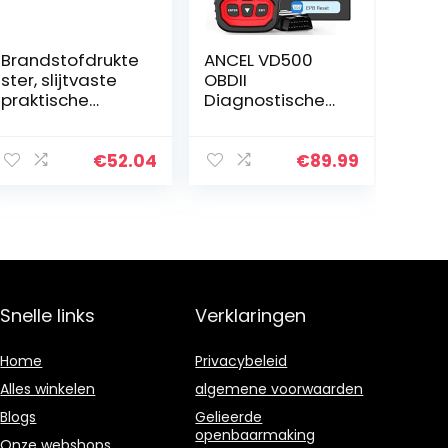
Brandstofdrukte
ANCEL VD500
ster, slijtvaste
OBDII
praktische
Diagnostische
professionele
Scanner voor
brandstofdrukm
Volkswagen VW
eter voor
Audi Skoda Seat
€
52.04
€
89.99
autoreparatieto
Diagnose
ol
Motorcontrolela
mpje EPB ABS
SRS…
Snelle links
Verklaringen
Home
Privacybeleid
Alles winkelen
algemene voorwaarden
Blogs
Gelieerde
openbaarmaking
Onze webshops