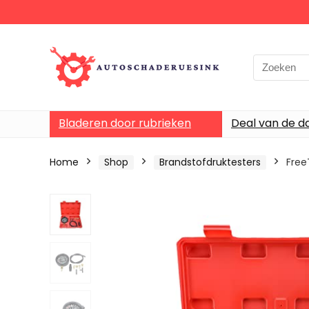
Bladeren door rubrieken
Deal van de d
Home
Shop
Brandstofdruktesters
Free