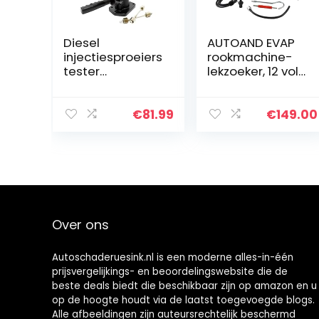
Diesel
AUTOAND EVAP
injectiesproeiers
rookmachine-
tester
lekzoeker, 12 volt
testapparaat
brandstof-
afdrukapparaat
lekzoeker, auto-
injector 0-600
buis-lektester,
€
81.99
€
149.00
bar druk
auto-
manometer
lekdetector voor
handhendel
alle…
Over ons
Autoschaderuesink.nl is een moderne alles-in-één
prijsvergelijkings- en beoordelingswebsite die de
beste deals biedt die beschikbaar zijn op amazon en u
op de hoogte houdt via de laatst toegevoegde blogs.
Alle afbeeldingen zijn auteursrechtelijk beschermd