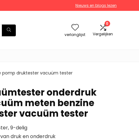
Nieuws en blogs lezen
0
Vergelijken
verlanglijst
e pomp druktester vacuüm tester
uümtester onderdruk
acuüm meten benzine
ster vacuüm tester
er, 9-delig
 van druk en onderdruk