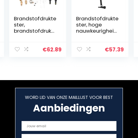
Brandstofdrukte
Brandstofdrukte
ster,
ster, hoge
brandstofdrukm
nauwkeurigheid
eters Slijtvast
Professionele
ABS Sterk
brandstofdrukm
Eenvoudige
eters
€
62.89
€
57.39
installatie
Eenvoudige
Professioneel
installatie ABS
voor
met hoge
autoreparatieto
weerstand…
ol
WORD LID VAN ONZE MAILLIJST VOOR BEST
Aanbiedingen