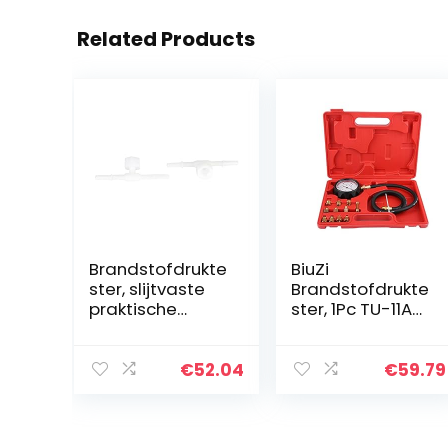
Related Products
Brandstofdrukte
BiuZi
ster, slijtvaste
Brandstofdrukte
praktische
ster, 1Pc TU-11A
professionele
automatische
brandstofdrukm
versnellingsbak
eter voor
motorolie Feul
€
52.04
€
59.79
autoreparatieto
druktester
ol
manometer kit
0-500psi (0…