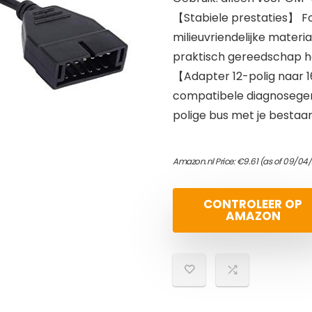
【Stabiele prestaties】 F
milieuvriendelijke materi
praktisch gereedschap he
【Adapter 12-polig naar 1
compatibele diagnosege
polige bus met je besta
Amazon.nl Price:
€
9.61
(as of 09/04/
CONTROLEER OP
AMAZON