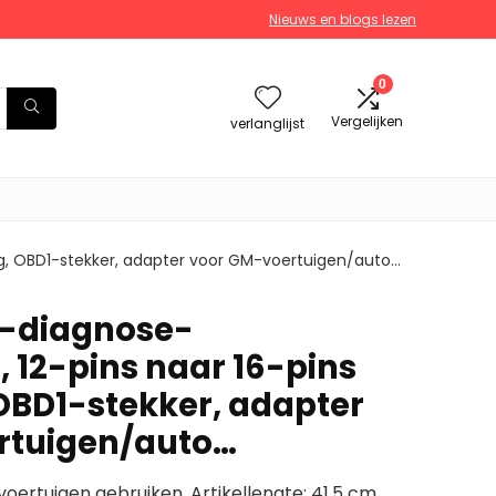
Nieuws en blogs lezen
0
Vergelijken
verlanglijst
ng, OBD1-stekker, adapter voor GM-voertuigen/auto…
-diagnose-
 12-pins naar 16-pins
 OBD1-stekker, adapter
rtuigen/auto…
oertuigen gebruiken. Artikellengte: 41,5 cm.