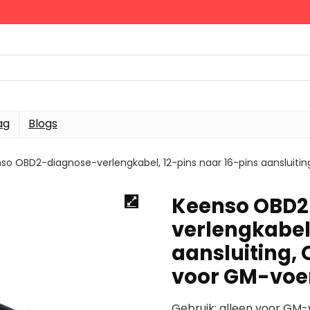
ag
Blogs
so OBD2-diagnose-verlengkabel, 12-pins naar 16-pins aansluiti
Keenso OBD2
verlengkabel,
aansluiting,
voor GM-voe
Gebruik: alleen voor GM-v