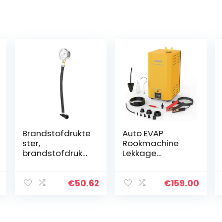
Brandstofdrukte
Auto EVAP
ster,
Rookmachine
brandstofdrukm
Lekkage
eters ABS
Diagnostische
Eenvoudige
Tester, DC12V
installatie
Pijp
€
50.62
€
159.00
Professioneel
Brandstoflektes
Sterk Universeel
t voor Alle
voor…
Voertuigen/Mot