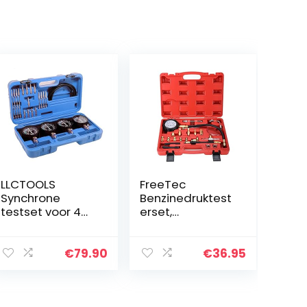
LLCTOOLS
FreeTec
Synchrone
Benzinedruktest
testset voor 4
erset,
carburateurs,
injectieset,
synchroontesta
benzinetruktest
pparaat met
er, set,
€
79.90
€
36.95
synchroonhorlog
druktester, auto,
es voor
auto,
carburateur…
brandstofdrukm