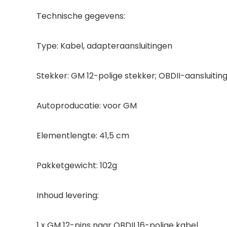
Technische gegevens:
Type: Kabel, adapteraansluitingen
Stekker: GM 12-polige stekker; OBDII-aansluiti
Autoproducatie: voor GM
Elementlengte: 41,5 cm
Pakketgewicht: 102g
Inhoud levering:
1 x GM 12-pins naar OBDII 16-polige kabel