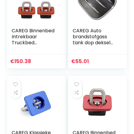
CAREG Binnenbed
CAREG Auto
Intrekbaar
brandstofgass
Truckbed
tank dop deksel
Vastsjorren 35°
compatibel met
Ankers 2007+
Toyota C -HR CHR
Compatibel met
2018-2021
€
150.38
€
55.01
Chevy Silverado
Buitenaccessoires
&Compatibel met
Durable (Color…
Sierra…
CAREG Klassieke
CAREG Binnenbed