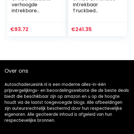
verhoogde
Intrekbaar
intrekbare
Truckbed
bevestigingsanker
Vastsjorren 35 °
s 98-14
Ankers 2007+
Compatibel met
geschikt for Chevy
€
93.72
€
241.35
Ford F150 98-16
Silverado &amp
Compatibel met
9PCS Rood
Ford Super…
Over ons
Autoschaderuesink.nl is een moderne alles-in-één
prijsvergelijkings- en beoordelingswebsite die de beste deals
biedt die beschikbaar zijn op amazon en u op de hoogte
houdt via de laatst toegevoegde blogs. Alle afbeeldingen
zijn auteursrechtelijk beschermd door hun respectievelijke
eigenaren. Alle geciteerde inhoud is afgeleid van hun
respectievelijke bronnen.