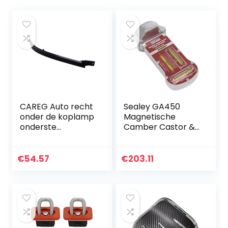
CAREG Auto recht
Sealey GA450
onder de koplamp
Magnetische
onderste
Camber Castor &
vullingpaneel
Kingpin Gauge
trimmolding zwart
plastic 1638260177
€
54.57
€
203.11
Compatibel met
Mercedes…