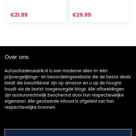
leidingzoeker en
Opener
geluidsgenerator,
Smeerstation Lube
RJ11,
Station 20 Sleutel
€
21.99
€
29.99
multifunctionele
MX BOX Acryl
netwerktester,
Schakelaar Tester
kabeltester…
Kit Voor…
Over ons
Autoschaderuesink.nl is een moderne alles-in-één
prijsvergelijkings- en beoordelingswebsite die de beste deals
biedt die beschikbaar zijn op amazon en u op de hoogte
houdt via de laatst toegevoegde blogs. Alle afbeeldingen
zijn auteursrechtelijk beschermd door hun respectievelijke
eigenaren. Alle geciteerde inhoud is afgeleid van hun
respectievelijke bronnen.