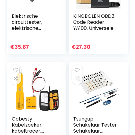
Elektrische
KINGBOLEN OBD2
circuittester,
Code Reader
elektrische
YA100, Universele
circuittracer
Auto Diagnostic
Draagbare open
Tool Motor Fout
kortsluitingzoeker
Code Reader &
€
35.87
€
27.30
voor autodiagnose
Controleer
Motorlicht met…
Gobesty
Tsungup
Kabelzoeker,
Schakelaar Tester
kabeltracer,
Schakelaar