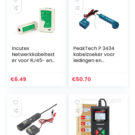
Incutex
PeakTech P 3434
Netwerkkabeltest
kabelzoeker voor
er voor RJ45- en
leidingen en
RJ11-kabel
telefoonkabels
met
doorgangsmeter
€
6.49
€
50.70
en geluidssignaal,
krokodillenklemm
en…