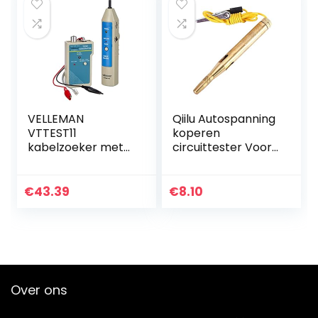
VELLEMAN
Qiilu Autospanning
VTTEST11
koperen
kabelzoeker met
circuittester Voor
geluidssignaal, 205
lange 6V-24V
mm x 40 mm x 38
systeemsonde
mm Dimension
continuïteitstester
€
43.39
€
8.10
Over ons