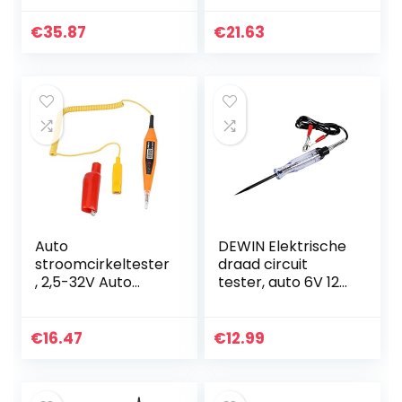
Draagbare open
Scanner, Car
kortsluitingzoeker
Diagnostic
€
35.87
€
21.63
voor autodiagnose
Scanner, Plug and
Play, 5…
Auto
DEWIN Elektrische
stroomcirkeltester
draad circuit
, 2,5-32V Auto
tester, auto 6V 12V
Digital
24V DC auto
circuittester
vrachtwagen
potlood elektrisch
spanning circuit
€
16.47
€
12.99
diagnostisch
tester auto test
gereedschap
volt met…
Power Probe…