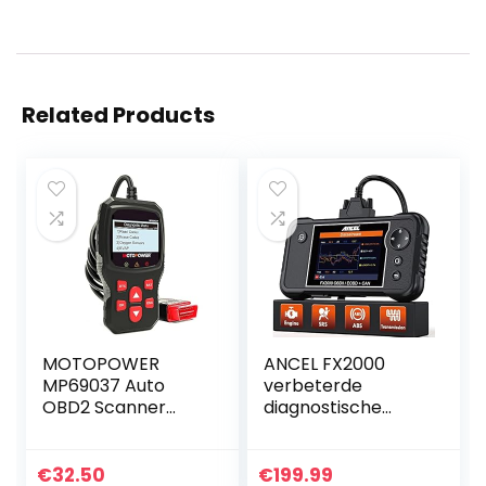
Related Products
MOTOPOWER
ANCEL FX2000
MP69037 Auto
verbeterde
OBD2 Scanner
diagnostische
Code Reader
scanner met vier
Motor Fout Code
systemen, Premier
Reader Scanner
Auto ABS SRS
€
32.50
€
199.99