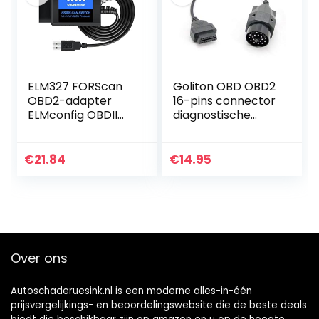
ELM327 FORScan
Goliton OBD OBD2
OBD2-adapter
16-pins connector
ELMconfig OBDII
diagnostische
USB-scanner-
adapter
diagnosetool met
compatibel met
MS-CAN HS-CAN-
BMW 20 Pin
€
21.84
€
14.95
schakelaar voor
de diagnose van…
Over ons
Autoschaderuesink.nl is een moderne alles-in-één
prijsvergelijkings- en beoordelingswebsite die de beste deals