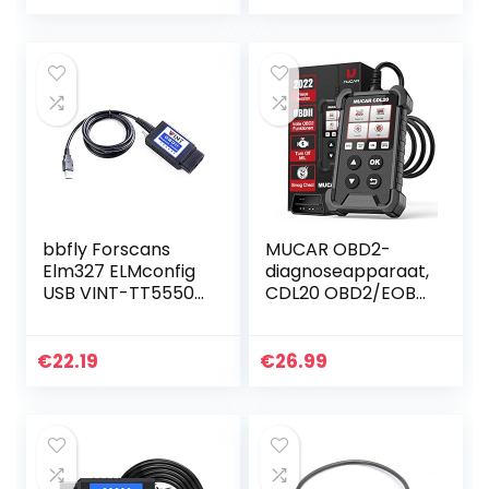
KAN Diagnostic
Airbag Transmissie
Scan Tool voor Alle
Scan Tool, Auto…
OBD II…
bbfly Forscans
MUCAR OBD2-
Elm327 ELMconfig
diagnoseapparaat,
USB VINT-TT55502
CDL20 OBD2/EOBD
met MS-CAN voor
diagnoseapparaat
Ford OBD2-
auto, universele
diagnose
foutcode-lezer
€
22.19
€
26.99
voor auto‘s met
volledige…