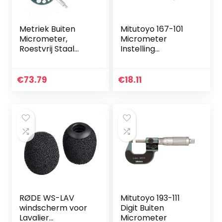
Metriek Buiten
Mitutoyo 167-101
Micrometer,
Micrometer
Roestvrij Staal
Instelling
Heerser 37.5 x 22.5
Standaard
x 3 cm 4 stuks
Accessoires Maten
€
73.79
€
18.11
Micrometer met
Metaal en…
RØDE WS-LAV
Mitutoyo 193-111
windscherm voor
Digit Buiten
Lavalier
Micrometer