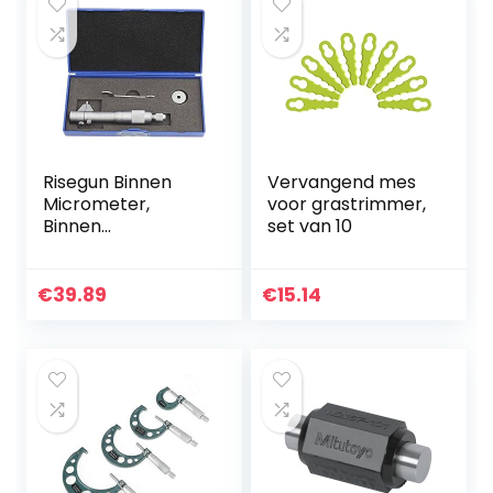
Risegun Binnen
Vervangend mes
Micrometer,
voor grastrimmer,
Binnen
set van 10
Micrometer Gat
droeg Interne
Diameter Gage
€
39.89
€
15.14
Gauge 5-30mm
Bereik 0.01mm
Nauwkeurigheid