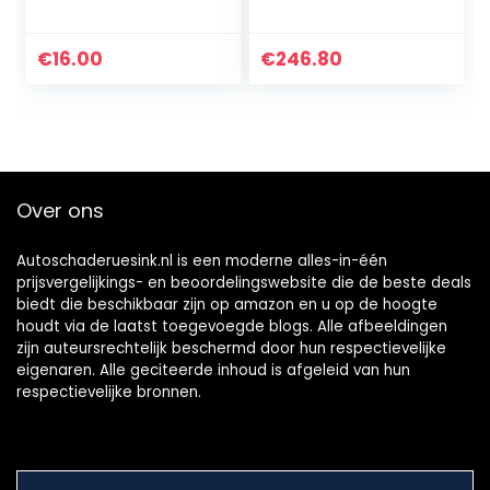
schuimrubberen
windscherm van
hoge kwaliteit voor
€
16.00
€
246.80
Lavalier-, Lavalier
GO- en…
Over ons
Autoschaderuesink.nl is een moderne alles-in-één
prijsvergelijkings- en beoordelingswebsite die de beste deals
biedt die beschikbaar zijn op amazon en u op de hoogte
houdt via de laatst toegevoegde blogs. Alle afbeeldingen
zijn auteursrechtelijk beschermd door hun respectievelijke
eigenaren. Alle geciteerde inhoud is afgeleid van hun
respectievelijke bronnen.