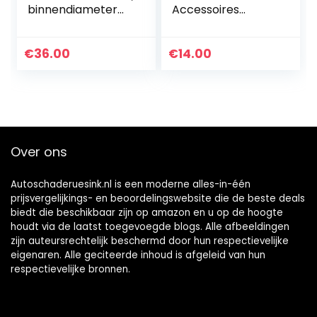
binnendiameter
Accessoires
meetlint metrisch
Ratelstop Buiten
meetinstrument
M4X0.5
binnenmicrometer
Schroefdraadscha
€
36.00
€
14.00
binnenmeter voor
cht voor
verschillende…
Micrometers
04GZA239
Over ons
Autoschaderuesink.nl is een moderne alles-in-één
prijsvergelijkings- en beoordelingswebsite die de beste deals
biedt die beschikbaar zijn op amazon en u op de hoogte
houdt via de laatst toegevoegde blogs. Alle afbeeldingen
zijn auteursrechtelijk beschermd door hun respectievelijke
eigenaren. Alle geciteerde inhoud is afgeleid van hun
respectievelijke bronnen.