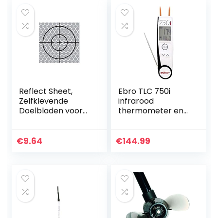
Reflect Sheet,
Ebro TLC 750i
Zelfklevende
infrarood
Doelbladen voor
thermometer en
Totale Stations
insteekthermomet
(Pack van 10)
er (HACCP) optiek
(50x50mm)
2:1-50 tot +250 °C
€
9.64
€
144.99
HACCP-ko