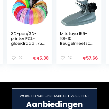
3D-pen/3D-
Mitutoyo 156-
printer PCL-
101-10
gloeidraad 1,75
Beugelmeetschr
mm, 3D-
oefhouder voor
pengloeidraad
micrometer, 0-
990 voet, 30
100 mm
€
45.38
€
57.66
kleuren, elke
kleur 33 voet,
zeer
nauwkeurige…
WORD LID VAN ONZE MAILLIJST VOOR BEST
Aanbiedingen