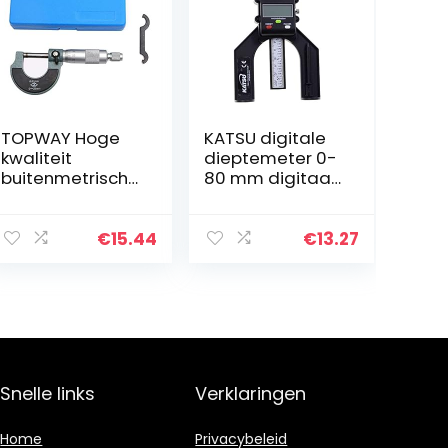
TOPWAY Hoge
KATSU digitale
kwaliteit
dieptemeter 0-
buitenmetrische
80 mm digitaal
micrometer 0-
hoogtediepte
25 mm
meetgereedsch
(nauwkeurig)
ap voor
€
15.44
€
13.27
grastrimmer
router
houtbewerking
frezen…
Snelle links
Verklaringen
Home
Privacybeleid