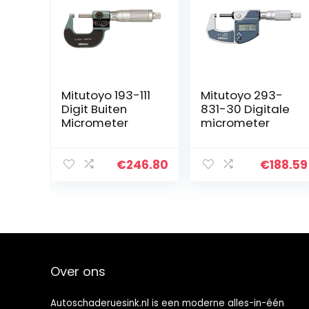
Mitutoyo 193-111
Mitutoyo 293-
Digit Buiten
831-30 Digitale
Micrometer
micrometer
€
246.80
€
188.59
Over ons
Autoschaderuesink.nl is een moderne alles-in-één