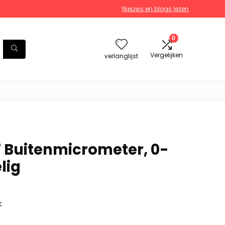
Nieuws en blogs lezen
0
Vergelijken
verlanglijst
 Buitenmicrometer, 0-
lig
k